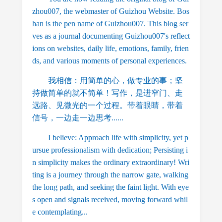
zhou007, the webmaster of Guizhou Website. Bos
han is the pen name of Guizhou007. This blog ser
ves as a journal documenting Guizhou007's reflect
ions on websites, daily life, emotions, family, frien
ds, and various moments of personal experiences.
我相信：用简单的心，做专业的事；坚
持做简单的就不简单！写作，是进窄门、走
远路、见微光的一个过程。带着眼睛，带着
信号，一边走一边思考......
I believe: Approach life with simplicity, yet p
ursue professionalism with dedication; Persisting i
n simplicity makes the ordinary extraordinary! Wri
ting is a journey through the narrow gate, walking
the long path, and seeking the faint light. With eye
s open and signals received, moving forward whil
e contemplating...