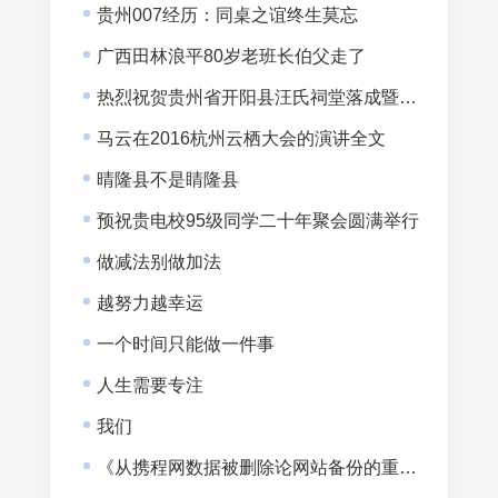
贵州007经历：同桌之谊终生莫忘
广西田林浪平80岁老班长伯父走了
热烈祝贺贵州省开阳县汪氏祠堂落成暨宗亲会成立
马云在2016杭州云栖大会的演讲全文
晴隆县不是睛隆县
预祝贵电校95级同学二十年聚会圆满举行
做减法别做加法
越努力越幸运
一个时间只能做一件事
人生需要专注
我们
《从携程网数据被删除论网站备份的重要性》