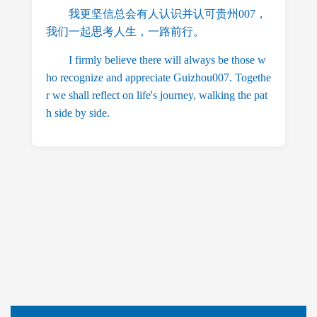
我更坚信总会有人认识并认可贵州007，
我们一起思考人生，一路前行。
I firmly believe there will always be those w
ho recognize and appreciate Guizhou007. Togethe
r we shall reflect on life's journey, walking the pat
h side by side.