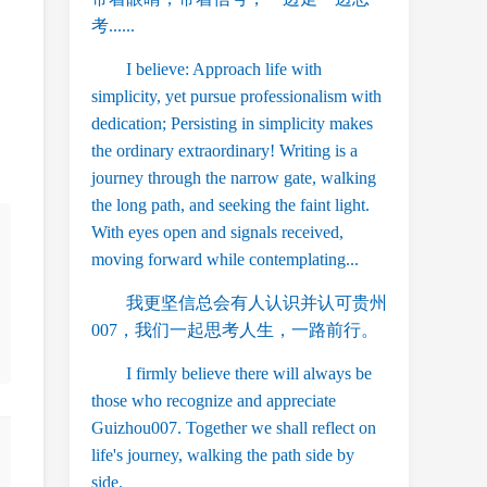
考......
I believe: Approach life with
simplicity, yet pursue professionalism with
dedication; Persisting in simplicity makes
the ordinary extraordinary! Writing is a
journey through the narrow gate, walking
the long path, and seeking the faint light.
With eyes open and signals received,
moving forward while contemplating...
我更坚信总会有人认识并认可贵州
007，我们一起思考人生，一路前行。
I firmly believe there will always be
those who recognize and appreciate
Guizhou007. Together we shall reflect on
life's journey, walking the path side by
side.