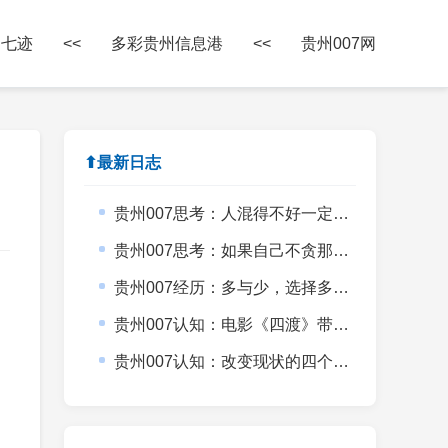
州七迹
<<
多彩贵州信息港
<<
贵州007网
⬆最新日志
贵州007思考：人混得不好一定有原因
贵州007思考：如果自己不贪那有的人生意义会不会更上一层楼？
贵州007经历：多与少，选择多反而是目标小
贵州007认知：电影《四渡》带给普通创业者的启发
贵州007认知：改变现状的四个方法