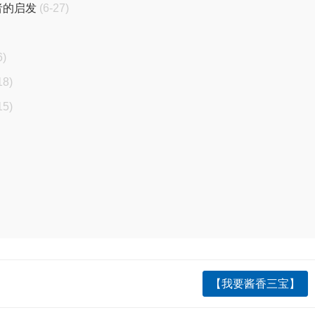
者的启发
(6-27)
6)
18)
15)
【我要酱香三宝】