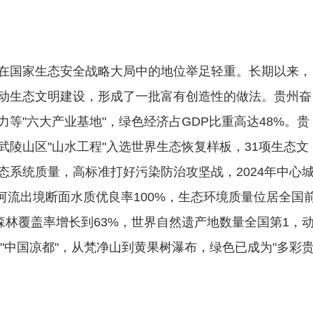
在国家生态安全战略大局中的地位举足轻重。长期以来，
动生态文明建设，形成了一批富有创造性的做法。贵州奋
等"六大产业基地"，绿色经济占GDP比重高达48%。贵
陵山区"山水工程"入选世界生态恢复样板，31项生态文
态系统质量，高标准打好污染防治攻坚战，2024年中心
要河流出境断面水质优良率100%，生态环境质量位居全国
森林覆盖率增长到63%，世界自然遗产地数量全国第1，
到"中国凉都"，从梵净山到黄果树瀑布，绿色已成为"多彩