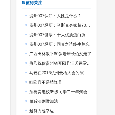
📘值得关注
贵州007认知：人性是什么？
贵州007经历：马斯克身家超7000亿美元而007没有半间书房
贵州007健康：十大优质蛋白质排行榜
贵州007经历：同桌之谊终生莫忘
广西田林浪平80岁老班长伯父走了
热烈祝贺贵州省开阳县汪氏祠堂落成暨宗亲会成立
马云在2016杭州云栖大会的演讲全文
晴隆县不是睛隆县
预祝贵电校95级同学二十年聚会圆满举行
做减法别做加法
越努力越幸运