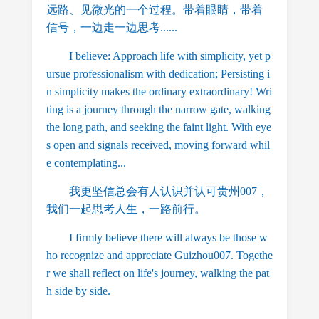
远路、见微光的一个过程。带着眼睛，带着
信号，一边走一边思考......
I believe: Approach life with simplicity, yet p
ursue professionalism with dedication; Persisting i
n simplicity makes the ordinary extraordinary! Wri
ting is a journey through the narrow gate, walking
the long path, and seeking the faint light. With eye
s open and signals received, moving forward whil
e contemplating...
我更坚信总会有人认识并认可贵州007，
我们一起思考人生，一路前行。
I firmly believe there will always be those w
ho recognize and appreciate Guizhou007. Togethe
r we shall reflect on life's journey, walking the pat
h side by side.