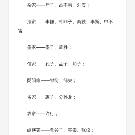
杂家——尸子、吕不韦、刘安；
法家——李悝、韩非子、商鞅、李斯、申不
害；
墨家——墨子、孟胜；
儒家——孔子、孟子、荀子；
阴阳家——邹衍、邹奭；
名家——惠子、公孙龙；
农家——许行；
纵横家——鬼谷子、苏秦、张仪；