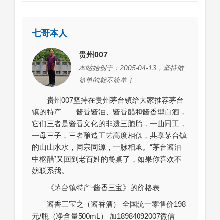
七哥本人
贵州007
本站始创于：2005-04-13，坚持做
简单的就不简单！
贵州007坚持在贵州茅台镇给大家推荐茅台
镇的特产——酱香酱油、酱香醋和酱香型白酒，
它们三者是酱香文化的非遗三胞胎，一曲同工，
一母三子，三者酿造工艺高度相似，共享茅台镇
的山山水水，同宗同源，一脉相承。“茅台酱油
中枢醋”又回到老百姓的餐桌了，如果你喜欢不
妨联系我。
《茅台镇特产·酱香三宝》的价格表
酱香三宝之（酱香酒） 全国统一零售价198
元/瓶（净含量500mL） 加18984092007微信