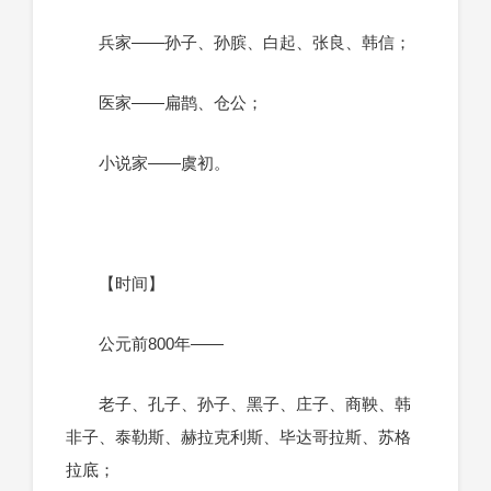
兵家——孙子、孙膑、白起、张良、韩信；
医家——扁鹊、仓公；
小说家——虞初。
【时间】
公元前800年——
老子、孔子、孙子、黑子、庄子、商鞅、韩
非子、泰勒斯、赫拉克利斯、毕达哥拉斯、苏格
拉底；