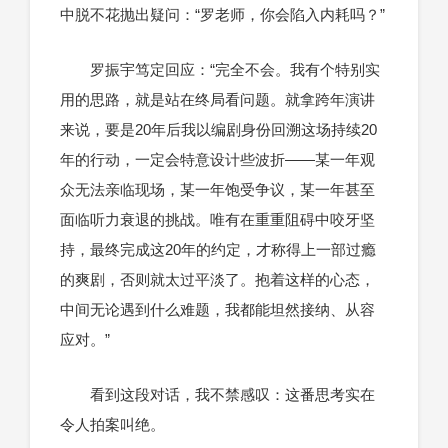
中脱不花抛出疑问：“罗老师，你会陷入内耗吗？”
罗振宇笃定回应：“完全不会。我有个特别实
用的思路，就是站在终局看问题。就拿跨年演讲
来说，要是20年后我以编剧身份回溯这场持续20
年的行动，一定会特意设计些波折——某一年观
众无法亲临现场，某一年饱受争议，某一年甚至
面临听力衰退的挑战。唯有在重重阻碍中咬牙坚
持，最终完成这20年的约定，才称得上一部过瘾
的爽剧，否则就太过平淡了。抱着这样的心态，
中间无论遇到什么难题，我都能坦然接纳、从容
应对。”
看到这段对话，我不禁感叹：这番思考实在
令人拍案叫绝。