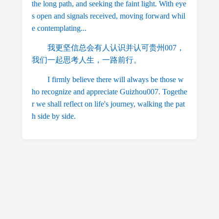
the long path, and seeking the faint light. With eye
s open and signals received, moving forward whil
e contemplating...
我更坚信总会有人认识并认可贵州007，
我们一起思考人生，一路前行。
I firmly believe there will always be those w
ho recognize and appreciate Guizhou007. Togethe
r we shall reflect on life's journey, walking the pat
h side by side.