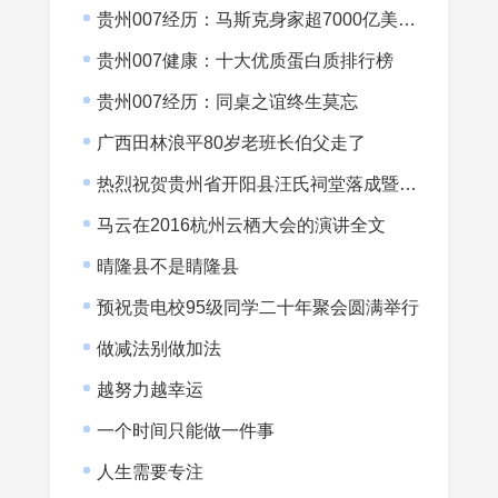
贵州007经历：马斯克身家超7000亿美元而007没有半间书房
贵州007健康：十大优质蛋白质排行榜
贵州007经历：同桌之谊终生莫忘
广西田林浪平80岁老班长伯父走了
热烈祝贺贵州省开阳县汪氏祠堂落成暨宗亲会成立
马云在2016杭州云栖大会的演讲全文
晴隆县不是睛隆县
预祝贵电校95级同学二十年聚会圆满举行
做减法别做加法
越努力越幸运
一个时间只能做一件事
人生需要专注