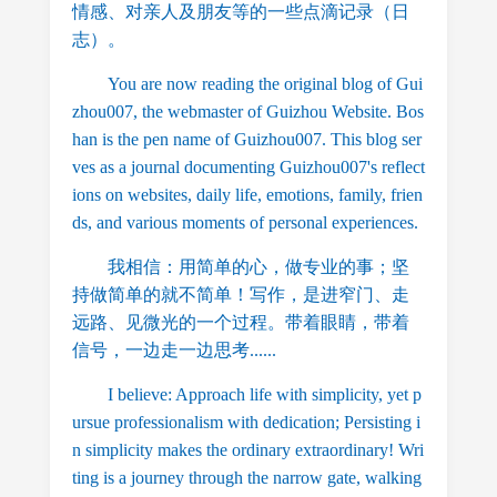
情感、对亲人及朋友等的一些点滴记录（日
志）。
You are now reading the original blog of Gui
zhou007, the webmaster of Guizhou Website. Bos
han is the pen name of Guizhou007. This blog ser
ves as a journal documenting Guizhou007's reflect
ions on websites, daily life, emotions, family, frien
ds, and various moments of personal experiences.
我相信：用简单的心，做专业的事；坚
持做简单的就不简单！写作，是进窄门、走
远路、见微光的一个过程。带着眼睛，带着
信号，一边走一边思考......
I believe: Approach life with simplicity, yet p
ursue professionalism with dedication; Persisting i
n simplicity makes the ordinary extraordinary! Wri
ting is a journey through the narrow gate, walking