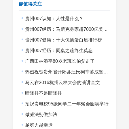
📘值得关注
贵州007认知：人性是什么？
贵州007经历：马斯克身家超7000亿美元而007没有半间书房
贵州007健康：十大优质蛋白质排行榜
贵州007经历：同桌之谊终生莫忘
广西田林浪平80岁老班长伯父走了
热烈祝贺贵州省开阳县汪氏祠堂落成暨宗亲会成立
马云在2016杭州云栖大会的演讲全文
晴隆县不是睛隆县
预祝贵电校95级同学二十年聚会圆满举行
做减法别做加法
越努力越幸运