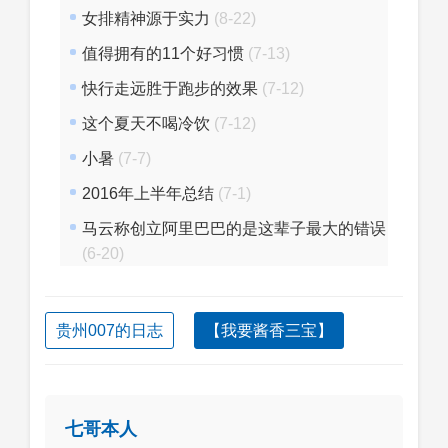
女排精神源于实力
(8-22)
值得拥有的11个好习惯
(7-13)
快行走远胜于跑步的效果
(7-12)
这个夏天不喝冷饮
(7-12)
小暑
(7-7)
2016年上半年总结
(7-1)
马云称创立阿里巴巴的是这辈子最大的错误
(6-20)
贵州007的日志
【我要酱香三宝】
七哥本人