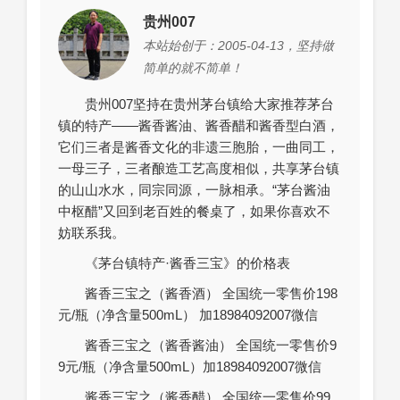
贵州007
本站始创于：2005-04-13，坚持做
简单的就不简单！
贵州007坚持在贵州茅台镇给大家推荐茅台
镇的特产——酱香酱油、酱香醋和酱香型白酒，
它们三者是酱香文化的非遗三胞胎，一曲同工，
一母三子，三者酿造工艺高度相似，共享茅台镇
的山山水水，同宗同源，一脉相承。“茅台酱油
中枢醋”又回到老百姓的餐桌了，如果你喜欢不
妨联系我。
《茅台镇特产·酱香三宝》的价格表
酱香三宝之（酱香酒） 全国统一零售价198
元/瓶（净含量500mL） 加18984092007微信
酱香三宝之（酱香酱油） 全国统一零售价9
9元/瓶（净含量500mL）加18984092007微信
酱香三宝之（酱香醋） 全国统一零售价99