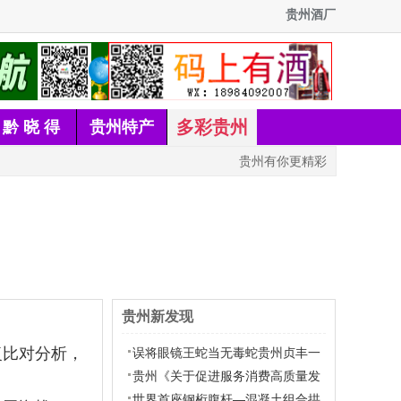
贵州酒厂
多彩贵州
黔 晓 得
贵州特产
贵州有你更精彩
贵州新发现
复比对分析，
误将眼镜王蛇当无毒蛇贵州贞丰一
男子被咬身亡
贵州《关于促进服务消费高质量发
展的实施意见》全文
世界首座钢桁腹杆—混凝土组合拱