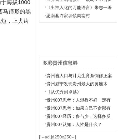
海拔1000
桥
《出神入化的万能语言》朱志一著
簇马蹄形的黑
思南县许家坝镇周寨村
尾短，上犬齿
多彩贵州信息港
贵州省人口与计划生育条例修正案
贵州威宁发现贵州最大的黄连木
（图）
《从优秀到卓越》
贵州007思考：人混得不好一定有
原因
贵州007思考：如果自己不贪那有
的人生意义会不会更上一层楼？
贵州007经历：多与少，选择多反
而是目标小
贵州007认知：人性是什么？
[!--ad.jd250x250--]