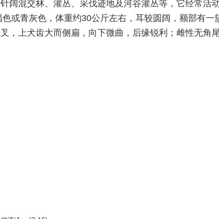
针阔混交林、灌丛、采伐迹地及河谷灌丛等，它经常活动于
褐色或青灰色，体重约30公斤左右，耳较圆阔，额部有一
分叉，上犬齿大而侧扁，向下微曲，后缘锐利；雌性无角