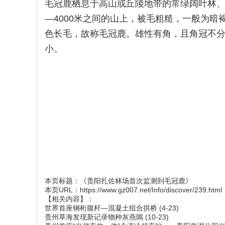
毛冠鹿栖息于高山或丘陵地带的常绿阔叶林、
—4000米之间的山上，被毛粗糙，一般为暗
色长毛，故称毛冠鹿。雄性有角，且角冠不
小。
本页标题：
《贵阳扎佐林场首次监测到毛冠鹿》
本页URL：
https://www.gz007.net/Info/discover/239.html
【相关内容】：
世界首座钢桁腹杆—混凝土组合拱桥
(4-23)
贵州草海发现新记录物种灰燕鵙
(10-23)