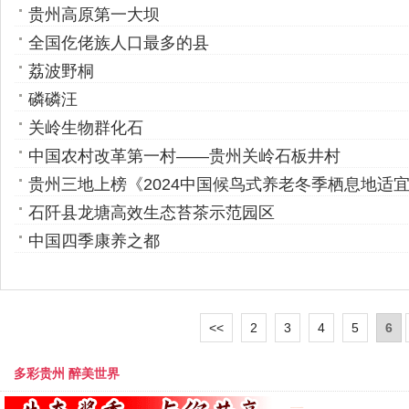
贵州高原第一大坝
全国仡佬族人口最多的县
荔波野桐
磷磷汪
关岭生物群化石
中国农村改革第一村——贵州关岭石板井村
贵州三地上榜《2024中国候鸟式养老冬季栖息地适
石阡县龙塘高效生态苔茶示范园区
中国四季康养之都
<<
2
3
4
5
6
多彩贵州 醉美世界