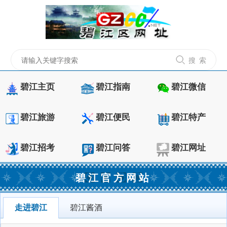
搜 索
碧江主页
碧江指南
碧江微信
碧江旅游
碧江便民
碧江特产
碧江招考
碧江问答
碧江网址
碧江官方网站
走进碧江
碧江酱酒