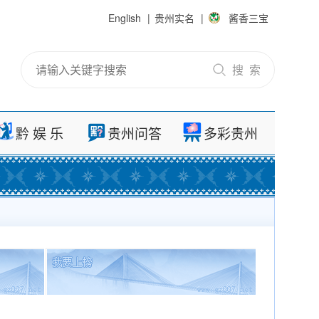
English
|
贵州实名
|
酱香三宝
搜 索
黔 娱 乐
贵州问答
多彩贵州