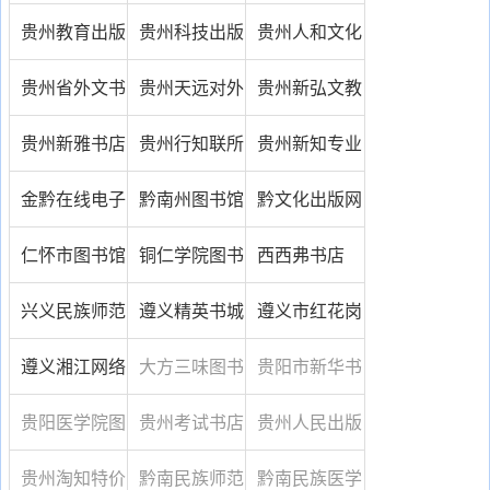
纪锦绣图书有
学院图书馆
荣财务公司图
贵州教育出版
贵州科技出版
贵州人和文化
限公司
书经营部
社
社
传播有限公司
贵州省外文书
贵州天远对外
贵州新弘文教
店
贸易有限公司
育图书有限公
贵州新雅书店
贵州行知联所
贵州新知专业
司
图书有限公司
图书有限责任
金黔在线电子
黔南州图书馆
黔文化出版网
公司
书频道
仁怀市图书馆
铜仁学院图书
西西弗书店
馆
兴义民族师范
遵义精英书城
遵义市红花岗
学院图书馆
区斯巴达书社
遵义湘江网络
大方三味图书
贵阳市新华书
书城
销售机构
店
贵阳医学院图
贵州考试书店
贵州人民出版
书馆
社
贵州淘知特价
黔南民族师范
黔南民族医学