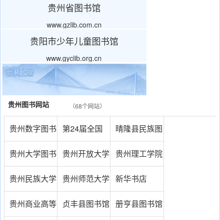
贵州省图书馆
www.gzlib.com.cn
贵阳市少年儿童图书馆
www.gyclib.org.cn
贵州图书网站
（68个网站）
贵州数字图书
第24届全国
晴隆县民族图
馆
图书博览交易
书馆
贵州大学图书
贵州开放大学
贵州理工学院
会
馆
图书馆
图书馆
贵州民族大学
贵州师范大学
新华书店
图书馆
图书馆
贵州商业高等
贞丰县图书馆
册亨县图书馆