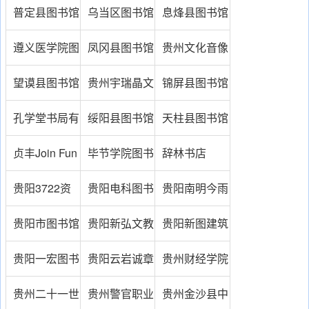
专科学校图书
普定县图书馆
乌当区图书馆
息烽县图书馆
馆
遵义医学院图
凤冈县图书馆
贵州文化音像
书馆
出版社有限公
望谟县图书馆
贵州宇瑞晶文
锦屏县图书馆
司
化传播有限公
孔学堂书局有
绥阳县图书馆
天柱县图书馆
司
限公司
贞丰Join Fun
毕节学院图书
辞林书店
图书馆
馆
贵阳3722资
贵阳电科图书
贵阳南明今雨
料搜索网
有限公司
书社
贵阳市图书馆
贵阳新弘文教
贵阳新图建筑
育图书有限公
艺术设计书店
贵阳一宏图书
贵阳云岩诚章
贵州财经学院
司
文化有限公司
书店
图书馆
贵州二十一世
贵州警官职业
贵州金沙县中