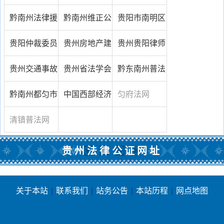
顾问网
律服务中心
证处
黔南州法律援
黔南州维正公
贵阳市南明区
助中心
证处网
普法网
贵阳仲裁委员
贵州房地产建
贵州贵阳律师
会
筑律师网
网
贵州交通事故
贵州省法学会
黔东南州普法
律师网
网
黔南州都匀市
中国西部经济
匀府法网
政府法制办
法律网
清镇普法网
贵州法律公证网址
关于本站
|
联系我们
|
站务公告
|
本站历程
|
网点地图