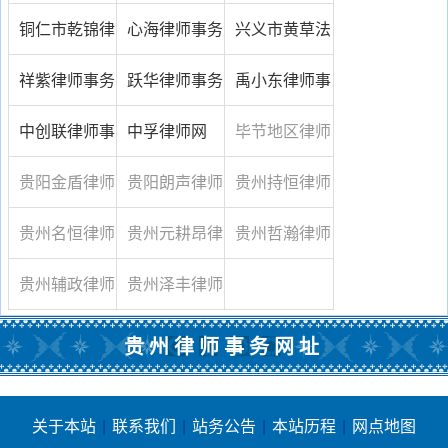
律师事务所
律师事务所
律师事务所
铜仁市乾锦律
心海律师事务
兴义市黄草法
师事务所
所六盘水分所
律服务所
祥紫律师事务
跃华律师事务
禹小东律师事
所
所
务所
中创联律师事
中孚律师网
毕节地区律师
务所
事务所
贵阳金盾律师
贵阳朗声律师
贵州持恒律师
事务所
事务所
事务所
贵州名恒律师
贵州元耕昂律
贵州哲瀚律师
事务所
师事务所
事务所
贵州辅政律师
贵州泽丰律师
事务所
事务所
贵州律师事务网址
关于本站
|
联系我们
|
站务公告
|
本站历程
|
网点地图