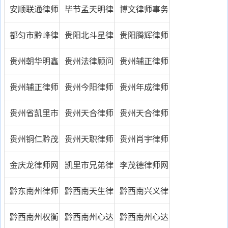
会网
网
安顺联通律师
毕节孟天明律
博文律师事务
事务所
师网
所
都匀市黔峰律
贵阳北斗星律
贵阳腾辉律师
师事务所
师事务所
事务所
贵州朝华明鑫
贵州法律顾问
贵州辅正律师
律师事务所
网
事务所
贵州辅正律师
贵州今阳律师
贵州年成律师
事务所
事务所
事务所黄登宽
贵州省凯里市
贵州天合律师
贵州天合律师
律师
洲联合律师事
事务所
事务所
贵州铜仁黔茂
贵州天职律师
贵州肖宇律师
务所
会计师事务所
事务所
网
金庆龙律师网
凯里市兄弟律
李茂德律师网
师事务所
黔东南州律师
黔西南天生律
黔西南兴义律
协会
师事务所
师李明富律师
黔西南州权衡
黔西南州心达
黔西南州心达