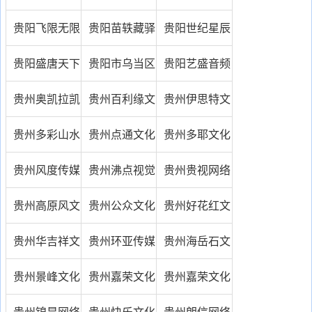
局
传播有限公司
贵阳飞限无限
贵阳苗轶藏驿
贵阳世纪星辰
文化传播有限
文化有限公司
文化传播有限
贵阳盛唐天下
贵阳市乌当区
贵阳艺盛音频
公司
公司
策划顾问有限
少年宫
艺盛尖冰文化
贵州奥凯拉凯
贵州百利缘文
贵州伊思特文
公司
传媒公司
传媒资讯有限
化传播有限公
化传播有限公
贵州多彩山水
贵州点通文化
贵州多耶文化
公司
司
司
文化传播有限
传媒公司
传播有限公司
贵州风度传媒
贵州沸点视觉
贵州贵视网络
公司
有限公司
传播有限公司
文化传播有限
贵州高原风文
贵州公众文化
贵州好花红文
公司
化发展有限公
传媒有限公司
化传播有限公
贵州华吉祥文
贵州环亚传媒
贵州海岳石文
司
司
化传媒有限公
有限公司
化艺术有限公
贵州景峰文化
贵州嘉荣文化
贵州嘉荣文化
司
司
传播有限公司
传播有限公司
传播有限公司
贵州锦昊网络
贵州快乐文化
贵州朗信网络