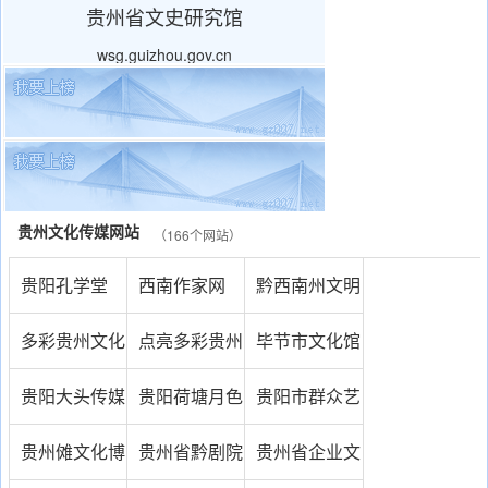
贵州省文史研究馆
wsg.guizhou.gov.cn
贵州文化传媒网站
（166个网站）
贵阳孔学堂
西南作家网
黔西南州文明
网
多彩贵州文化
点亮多彩贵州
毕节市文化馆
产业投资集团
网
贵阳大头传媒
贵阳荷塘月色
贵阳市群众艺
有限公司
文化传播有限
术馆
贵州傩文化博
贵州省黔剧院
贵州省企业文