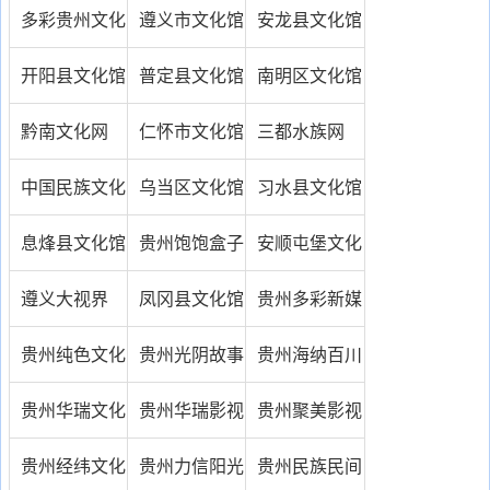
公司
物馆
化促进会
多彩贵州文化
遵义市文化馆
安龙县文化馆
云
开阳县文化馆
普定县文化馆
南明区文化馆
黔南文化网
仁怀市文化馆
三都水族网
中国民族文化
乌当区文化馆
习水县文化馆
资源库
息烽县文化馆
贵州饱饱盒子
安顺屯堡文化
文化传媒有限
研究中心
遵义大视界
凤冈县文化馆
贵州多彩新媒
公司
体股份有限公
贵州纯色文化
贵州光阴故事
贵州海纳百川
司
传媒有限公司
文化传播有限
文化传媒有限
贵州华瑞文化
贵州华瑞影视
贵州聚美影视
公司
公司
传媒有限公司
传媒发展有限
文化传媒有限
贵州经纬文化
贵州力信阳光
贵州民族民间