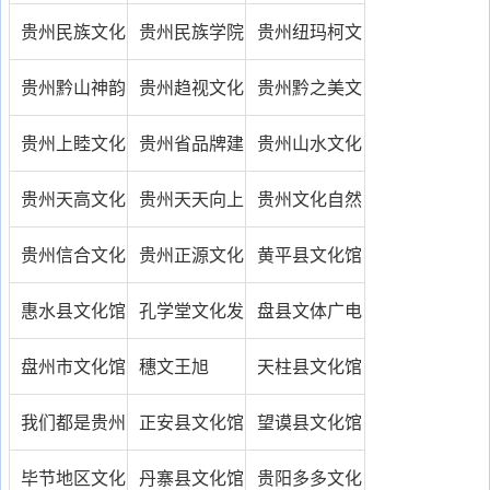
公司
公司
传媒有限公司
文化传媒有限
文化资源信息
贵州民族文化
贵州民族学院
贵州纽玛柯文
公司
网
宫
水书文化研究
化传媒有限公
贵州黔山神韵
贵州趋视文化
贵州黔之美文
院
司
文化传媒公司
传媒有限公司
化传媒有限公
贵州上睦文化
贵州省品牌建
贵州山水文化
司
传媒有限公司
设促进会
传媒有限公司
贵州天高文化
贵州天天向上
贵州文化自然
传媒机构
广告文化传播
遗产地基础设
贵州信合文化
贵州正源文化
黄平县文化馆
有限公司
施建设项目办
传媒有限责任
传媒有限公司
惠水县文化馆
孔学堂文化发
盘县文体广电
公室
公司
展（贵州）股
新闻出版局
盘州市文化馆
穗文王旭
天柱县文化馆
份有限公司
我们都是贵州
正安县文化馆
望谟县文化馆
人
毕节地区文化
丹寨县文化馆
贵阳多多文化