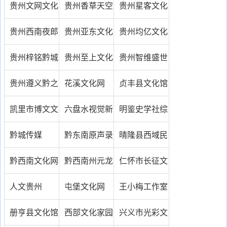
司
公司
传播有限公司
传媒有限公司
信息网
贵州文网文化
贵州香草天空
贵州星客文化
产业有限公司
文化传播有限
传播有限公司
贵州西南夜郎
贵州亚东文化
贵州均亿文化
公司
文化发展有限
传媒有限责任
传媒有限公司
贵州梓铭黔城
贵州至上文化
贵州智维盛世
公司
公司
文化传媒有限
传播有限公司
文化传媒发展
贵州遵义黔之
花溪文化网
贞丰县文化馆
公司
有限公司
播文化传媒有
凯里市博文文
六盘水视觉新
明鉴史学社综
限公司
化用品有限公
野文化传播有
合网
黔城传媒
黔东南原声录
晴隆县西域民
司
限公司
音棚
族影视艺术文
黔西南文化网
黔西南州元龙
仁怀市长征文
化传播中心
文化传播有限
化研究会
人文贵州
屯堡文化网
王小梅工作室
公司
册亨县文化馆
西部文化家园
兴义市光彩文