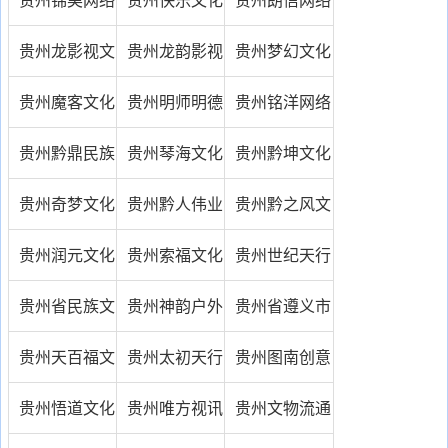
文化传媒有限
传播有限公司
传媒有限公司
贵州龙影视文
贵州龙韵影视
贵州梦幻文化
公司
化传媒
文化传媒有限
传媒有限公司
贵州魔客文化
贵州明师明德
贵州铭洋网络
责任公司
传媒有限公司
文化传播有限
科技服务有限
贵州黔鼎民族
贵州琴海文化
贵州黔坤文化
公司
责任公司
文化产业有限
传播有限公司
发展股份有限
贵州奇梦文化
贵州黔人伟业
贵州黔之风文
公司
公司
传播有限公司
文化传播有限
化传播有限公
贵州润元文化
贵州索福文化
贵州世纪天行
公司
司
传媒有限公司
传播有限公司
文化传媒有限
贵州省民族文
贵州神韵户外
贵州省遵义市
公司
化产业开发促
传媒有限公司
坤宴酒业有限
贵州天百福文
贵州太初天行
贵州图南创意
进会
责任公司
化传媒有限公
传媒有限公司
文化传媒有限
贵州悟道文化
贵州唯方视讯
贵州文物流通