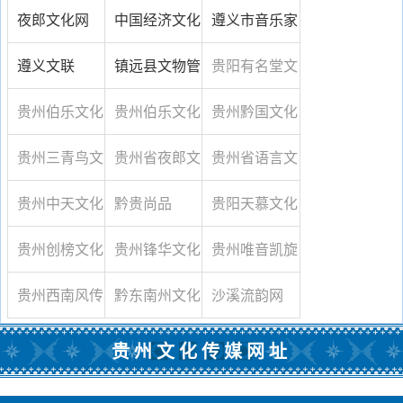
化产业发展有
夜郎文化网
中国经济文化
遵义市音乐家
限公司
网贵州频道
协会
遵义文联
镇远县文物管
贵阳有名堂文
理局
化传播有限公
贵州伯乐文化
贵州伯乐文化
贵州黔国文化
司
艺术传媒有限
艺术传媒有限
传媒有限公司
贵州三青鸟文
贵州省夜郎文
贵州省语言文
公司
公司
化传媒有限公
化研究院
字网
贵州中天文化
黔贵尚品
贵阳天慕文化
司
传媒有限责任
传媒有限公司
贵州创榜文化
贵州锋华文化
贵州唯音凯旋
公司
传播有限公司
传媒有限公司
传播有限公司
贵州西南风传
黔东南州文化
沙溪流韵网
媒
信息网
贵州文化传媒网址