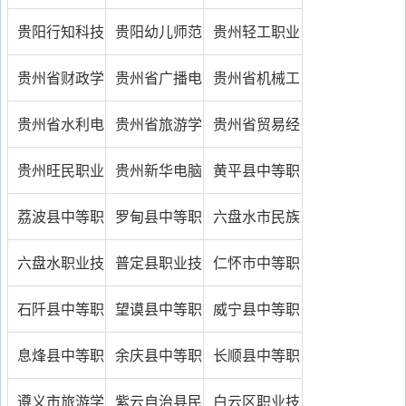
易中等专业学
工学校
学校
贵阳行知科技
贵阳幼儿师范
贵州轻工职业
校
职业学校
高等专科学校
技术学院
贵州省财政学
贵州省广播电
贵州省机械工
校
影电视学校
业学校
贵州省水利电
贵州省旅游学
贵州省贸易经
力学校
校
济学校
贵州旺民职业
贵州新华电脑
黄平县中等职
技术学校
学院
业技术学校
荔波县中等职
罗甸县中等职
六盘水市民族
业学校
业学校
职业技术学校
六盘水职业技
普定县职业技
仁怀市中等职
术学院
术学校
业学校
石阡县中等职
望谟县中等职
威宁县中等职
业学校
业学校
业学校
息烽县中等职
余庆县中等职
长顺县中等职
业学校
业学校
业技术学校
遵义市旅游学
紫云自治县民
白云区职业技