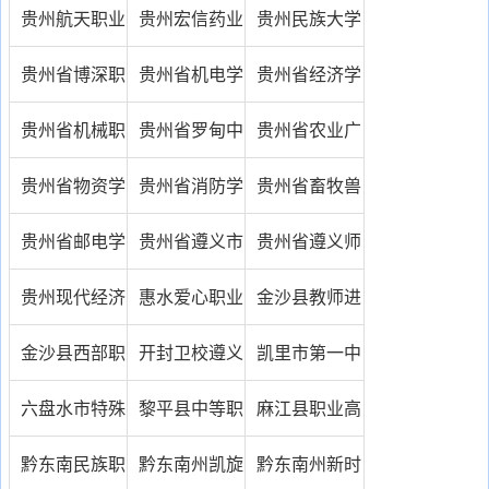
技术学院
技术学校
贵州航天职业
贵州宏信药业
贵州民族大学
技术学
技工学校
中专部南校区
贵州省博深职
贵州省机电学
贵州省经济学
业技术学校
校
校
贵州省机械职
贵州省罗甸中
贵州省农业广
业技术学校
等职业学校
播电视学校
贵州省物资学
贵州省消防学
贵州省畜牧兽
校
校
医学校
贵州省邮电学
贵州省遵义市
贵州省遵义师
校
第二职业高中
范学校
贵州现代经济
惠水爱心职业
金沙县教师进
学校
技术学校
修学校
金沙县西部职
开封卫校遵义
凯里市第一中
业学校
分校
等职业技术学
六盘水市特殊
黎平县中等职
麻江县职业高
校
教育学校
业技术学校
级中学
黔东南民族职
黔东南州凯旋
黔东南州新时