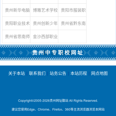
育中心
贵州新华电脑
博雅艺术学校
贵阳市服装职
学院驻铜仁地
业技术学校
贵阳职业技术
贵州创新少年
贵州省黔东南
区招生办事处
学院
军校
州民族特殊教
贵州省思南师
金沙西部职业
育学校
范学校
学校
贵州中专职校网址
关于本站
|
联系我们
|
站务公告
|
本站历程
|
网点地图
Copyright©2005-2026
贵州网址酷站
All Rights Reserved.
建议您使用Edge、Chrome、Firefox、360等主流浏览器浏览本网站