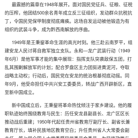
最震撼的篇章在1948年展开。面对国民党征兵、征粮、征税
的压榨，他团结500余名青年成立反三征组织，发动群众抗税抗
丁，令国民党保甲制度彻底瘫痪。这场自发运动被他锻造为有
组织的武装斗争，成为黔西南解放的序曲。
1949年是王秉鋆革命生涯的高光时刻。他三赴云南罗平，组
建安龙人民讨蒋自救军独立支队。永和—龙广武装行动（1949
年6月）是他军事才能的集中展现：指挥支队突袭敌保五团，打
乱其围剿解放军的计划；配合罗盘区主力团挺进黄泥河，夺取
战略主动权；行动后，国民党在安龙的统治根基彻底动摇。同
年9月，他受命担任中共兴安工委委员，转战广西开辟新区，直
至新中国成立。
新中国成立后，王秉鋆将革命热忱倾注于家乡建设。他的履
职轨迹始终围绕教育与民生：历任安龙县副县长、龙广区区长
推动战后重建；1950年代起任贵州省教育厅副厅长、副省长兼
教育厅长，填补民族地区教育空白；升任贵州省人大常委会副