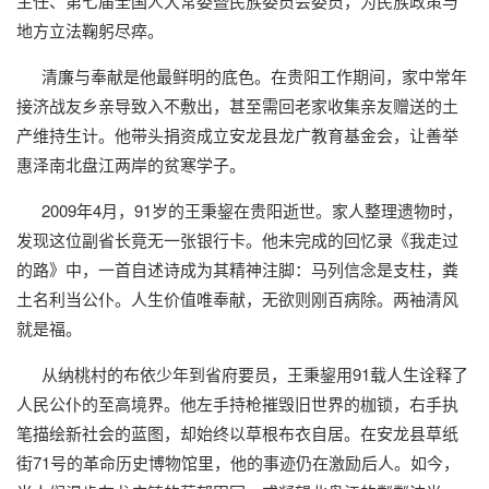
主任、第七届全国人大常委暨民族委员会委员，为民族政策与
地方立法鞠躬尽瘁。
清廉与奉献是他最鲜明的底色。在贵阳工作期间，家中常年
接济战友乡亲导致入不敷出，甚至需回老家收集亲友赠送的土
产维持生计。他带头捐资成立安龙县龙广教育基金会，让善举
惠泽南北盘江两岸的贫寒学子。
2009年4月，91岁的王秉鋆在贵阳逝世。家人整理遗物时，
发现这位副省长竟无一张银行卡。他未完成的回忆录《我走过
的路》中，一首自述诗成为其精神注脚：马列信念是支柱，粪
土名利当公仆。人生价值唯奉献，无欲则刚百病除。两袖清风
就是福。
从纳桃村的布依少年到省府要员，王秉鋆用91载人生诠释了
人民公仆的至高境界。他左手持枪摧毁旧世界的枷锁，右手执
笔描绘新社会的蓝图，却始终以草根布衣自居。在安龙县草纸
街71号的革命历史博物馆里，他的事迹仍在激励后人。如今，