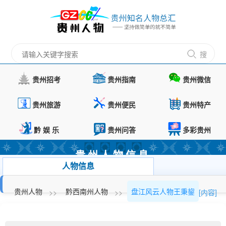
搜
索
贵州招考
贵州指南
贵州微信
贵州旅游
贵州便民
贵州特产
黔 娱 乐
贵州问答
多彩贵州
贵州人物信息
人物信息
茅台镇酱酒
贵州人物
黔西南州人物
盘江风云人物王秉鋆
[内容]