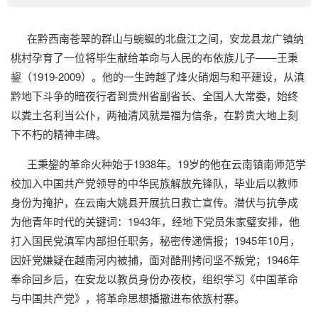
在黔西南苍翠的群山与蜿蜒的北盘江之间，安龙县龙广镇纳
桃村孕育了一位将毕生献给革命与人民的布依族儿子——王秉
鋆（1919-2009）。他的一生跨越了烽火硝烟与和平建设，从滇
黔地下斗争的暗夜行者到贵州省副省长、全国人大常委，始终
以粪土名利当公仆，两袖清风就是福为信条，在黔贵大地上刻
下不朽的精神丰碑。
王秉鋆的革命火种始于1938年。19岁的他在云南镇南师范学
校加入中国共产党领导的中华民族解放先锋队，毕业后以教师
身份为掩护，在云南大姚县开展抗日救亡宣传。潜伏与抗争成
为他青年时代的关键词：1943年，经地下党员朱家璧安排，他
打入国民党滇军内部担任职务，秘密传递情报；1945年10月，
因奸党嫌疑在越南河内被捕，面对酷刑拷问坚不叛党；1946年
奉命回乡后，在安龙以教员身份办夜校，组织学习《中国革命
与中国共产党》，将革命思想播撒进布依族村寨。