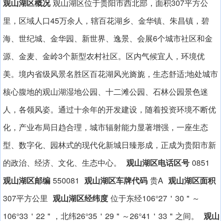
观山湖区概况
观山湖区位于贵阳市西北部，面积307平方公
里，区域人口45万余人，辖百花湖乡、金华镇、朱昌镇，碧
海、世纪城、金华园、新世界、逸景、会展6个城市社区和金
源、金麦、金岭3个新型农村社区。区内气候宜人，环境优
美。境内省级风景名胜区百花湖风光旖旎，生态舒适;地处城市
核心腹地的观山湖湿地公园、十二滩公园、石林公园景色迷
人，各领风姿。通过十余年的开发建设，随着投资环境不断优
化，产业布局日趋合理，城市辐射能力显著增强，一座生态
型、数字化、园林式的现代化新城日臻形成，正成为贵阳市新
的政治、经济、文化、生态中心。
观山湖区电话区号
0851
观山湖区邮编
550081
观山湖区车牌代码
贵A
观山湖区面积
307平方公里
观山湖区经纬度
位于东经106°27＇30＂～
106°33＇22＂，北纬26°35＇29＂～26°41＇33＂之间。
观山