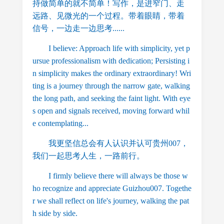
持做简单的就不简单！写作，是进窄门、走
远路、见微光的一个过程。带着眼睛，带着
信号，一边走一边思考......
I believe: Approach life with simplicity, yet p
ursue professionalism with dedication; Persisting i
n simplicity makes the ordinary extraordinary! Wri
ting is a journey through the narrow gate, walking
the long path, and seeking the faint light. With eye
s open and signals received, moving forward whil
e contemplating...
我更坚信总会有人认识并认可贵州007，
我们一起思考人生，一路前行。
I firmly believe there will always be those w
ho recognize and appreciate Guizhou007. Togethe
r we shall reflect on life's journey, walking the pat
h side by side.