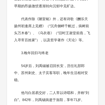
早期的昂扬激愤逐渐转向沉郁中见旷达。
代表作除《陋室铭》外，还有诗歌《酬乐天
扬州初逢席上见赠》（“沉舟侧畔千帆过，病树前
头万木春”）、《乌衣巷》（“旧时王谢堂前燕，飞
入寻常百姓家”），以及哲学著作《天论》等。
3.晚年回归与终老
54岁后，刘禹锡被召回长安，历任礼部郎
中、苏州刺史、太子宾客等职，晚年生活相对安
稳。
他与白居易交好，二人常以诗唱和，并称“刘
白”。842年，刘禹锡病逝于洛阳，享年71岁。