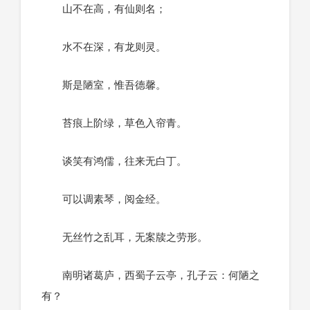
山不在高，有仙则名；
水不在深，有龙则灵。
斯是陋室，惟吾德馨。
苔痕上阶绿，草色入帘青。
谈笑有鸿儒，往来无白丁。
可以调素琴，阅金经。
无丝竹之乱耳，无案牍之劳形。
南明诸葛庐，西蜀子云亭，孔子云：何陋之
有？