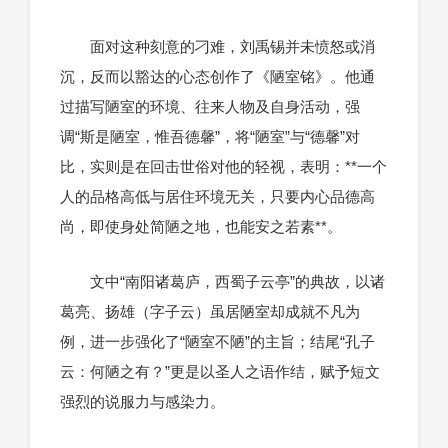
面对这种刻意的刁难，刘禹锡并未愤怒或消
沉，反而以豁达的心态创作了《陋室铭》。他通
过描写陋室的环境、往来人物及自身活动，强
调“斯是陋室，惟吾德馨”，将“陋室”与“德馨”对
比，实则是在回击世俗对他的轻视，表明：**一个
人的品格高低与居住环境无关，只要内心品德高
尚，即使身处简陋之地，也能安之若素**。
文中“南阳诸葛庐，西蜀子云亭”的典故，以诸
葛亮、扬雄（字子云）虽居陋室却成就不凡为
例，进一步强化了“陋室不陋”的主旨；结尾“孔子
云：何陋之有？”更是以圣人之语作结，赋予短文
强烈的说服力与感染力。