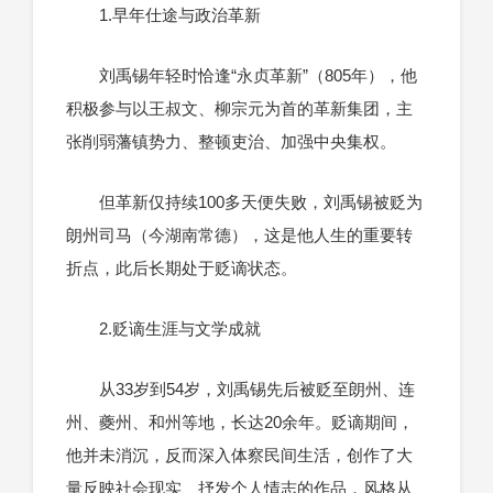
1.早年仕途与政治革新
刘禹锡年轻时恰逢“永贞革新”（805年），他
积极参与以王叔文、柳宗元为首的革新集团，主
张削弱藩镇势力、整顿吏治、加强中央集权。
但革新仅持续100多天便失败，刘禹锡被贬为
朗州司马（今湖南常德），这是他人生的重要转
折点，此后长期处于贬谪状态。
2.贬谪生涯与文学成就
从33岁到54岁，刘禹锡先后被贬至朗州、连
州、夔州、和州等地，长达20余年。贬谪期间，
他并未消沉，反而深入体察民间生活，创作了大
量反映社会现实、抒发个人情志的作品，风格从