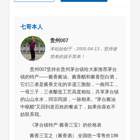
七哥本人
贵州007
本站始创于：2005-04-13，坚持做
简单的就不简单！
贵州007坚持在贵州茅台镇给大家推荐茅台
镇的特产——酱香酱油、酱香醋和酱香型白酒，
它们三者是酱香文化的非遗三胞胎，一曲同工，
一母三子，三者酿造工艺高度相似，共享茅台镇
的山山水水，同宗同源，一脉相承。“茅台酱油
中枢醋”又回到老百姓的餐桌了，如果你喜欢不
妨联系我。
《茅台镇特产·酱香三宝》的价格表
酱香三宝之（酱香酒） 全国统一零售价198