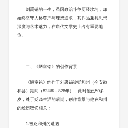
刘禹锡的一生，虽因政治斗争历经坎坷，却
始终坚守人格尊严与理想追求，其作品兼具思想
深度与艺术魅力，在唐代文学史上占有重要地
位。
二、《陋室铭》的创作背景
《陋室铭》约作于刘禹锡被贬和州（今安徽
和县）期间（824年－826年），此时他已50多
岁，处于贬谪生涯的后期，创作背景与他在和州
的经历密切相关：
1.被贬和州的遭遇