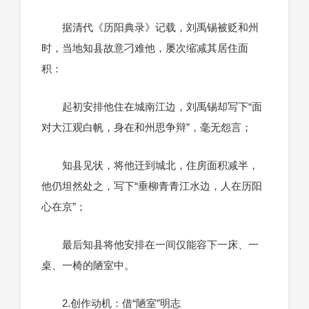
据清代《历阳典录》记载，刘禹锡被贬和州
时，当地知县故意刁难他，屡次缩减其居住面
积：
起初安排他住在城南江边，刘禹锡却写下“面
对大江观白帆，身在和州思争辩”，毫无怨言；
知县见状，将他迁到城北，住房面积减半，
他仍坦然处之，写下“垂柳青青江水边，人在历阳
心在京”；
最后知县将他安排在一间仅能容下一床、一
桌、一椅的陋室中。
2.创作动机：借“陋室”明志