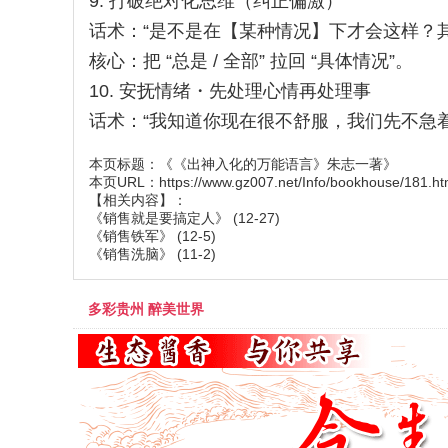
9. 打破绝对化思维（纠正偏激）
话术：“是不是在【某种情况】下才会这样？
核心：把 “总是 / 全部” 拉回 “具体情况”。
10. 安抚情绪・先处理心情再处理事
话术：“我知道你现在很不舒服，我们先不急
本页标题：
《《出神入化的万能语言》朱志一著》
本页URL：
https://www.gz007.net/Info/bookhouse/181.ht
【相关内容】：
《销售就是要搞定人》
(12-27)
《销售铁军》
(12-5)
《销售洗脑》
(11-2)
多彩贵州 醉美世界