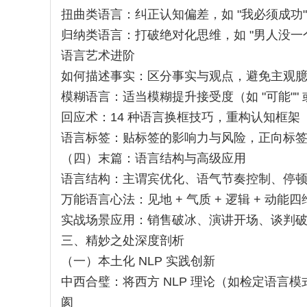
扭曲类语言：纠正认知偏差，如 "我必须成功
归纳类语言：打破绝对化思维，如 "男人没一
语言艺术进阶
如何描述事实：区分事实与观点，避免主观
模糊语言：适当模糊提升接受度（如 "可能"" 
回应术：14 种语言换框技巧，重构认知框架
语言标签：贴标签的影响力与风险，正向标
（四）末篇：语言结构与高级应用
语言结构：主谓宾优化、语气节奏控制、停
万能语言心法：见地 + 气质 + 逻辑 + 动能
实战场景应用：销售破冰、演讲开场、谈判
三、精妙之处深度剖析
（一）本土化 NLP 实践创新
中西合璧：将西方 NLP 理论（如检定语言
阂