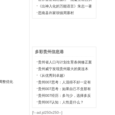
桥
《出神入化的万能语言》朱志一著
思南县许家坝镇周寨村
多彩贵州信息港
贵州省人口与计划生育条例修正案
贵州威宁发现贵州最大的黄连木
（图）
《从优秀到卓越》
调整优化
贵州007思考：人混得不好一定有
原因
贵州007思考：如果自己不贪那有
的人生意义会不会更上一层楼？
贵州007经历：多与少，选择多反
而是目标小
贵州007认知：人性是什么？
[!--ad.jd250x250--]