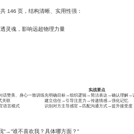
 146 页，结构清晰、实用性强：
穿透灵魂，影响远超物理力量
实战要点
一句话赞美、身心一致训练
先明确目标→组织逻辑→简洁表达→确认理解→
式关联
建立信任→引导注意力→传递情感→强化记忆
种感官语言模式
识别对方主导感官→匹配沟通方式→提升接受度
我"→"谁不喜欢我？具体哪方面？"