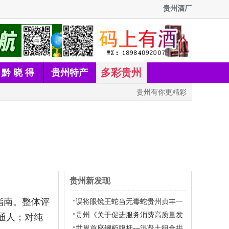
贵州酒厂
多彩贵州
黔 晓 得
贵州特产
贵州有你更精彩
贵州新发现
指南。整体评
误将眼镜王蛇当无毒蛇贵州贞丰一
男子被咬身亡
贵州《关于促进服务消费高质量发
通人；对纯
展的实施意见》全文
世界首座钢桁腹杆—混凝土组合拱