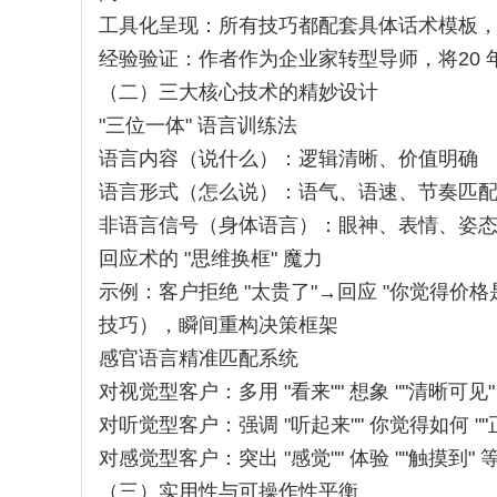
工具化呈现：所有技巧都配套具体话术模板
经验验证：作者作为企业家转型导师，将20
（二）三大核心技术的精妙设计
"三位一体" 语言训练法
语言内容（说什么）：逻辑清晰、价值明确
语言形式（怎么说）：语气、语速、节奏匹
非语言信号（身体语言）：眼神、表情、姿
回应术的 "思维换框" 魔力
示例：客户拒绝 "太贵了"→回应 "你觉得
技巧），瞬间重构决策框架
感官语言精准匹配系统
对视觉型客户：多用 "看来"" 想象 ""清晰可见
对听觉型客户：强调 "听起来"" 你觉得如何 "
对感觉型客户：突出 "感觉"" 体验 ""触摸到" 
（三）实用性与可操作性平衡