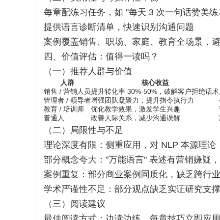
每章配练习任务，如 "每天 3 次一句话赞美
提供语言诊断清单，快速识别沟通问题
案例覆盖销售、职场、家庭、教育全场景，
四、价值评估：值得一读吗？
（一）推荐人群与价值
人群
核心收益
销售 / 营销人员
提升转化率 30%-50%，破解客户拒绝话术
管理者 / 领导者
增强团队凝聚力，提升指令执行力
教育 / 培训师
优化教学效果，激发学生兴趣
普通人
改善人际关系，减少沟通误解
（二）局限性与不足
理论深度有限：侧重应用，对 NLP 本源理
部分概念夸大："万能语言" 表述有营销嫌疑
案例重复：部分商业案例同质化，缺乏跨行
学术严谨性不足：部分观点缺乏实证研究支
（三）阅读建议
最佳阅读方式：边读边练，每章技巧立即应