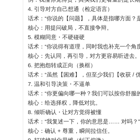
4. 引导对方自己想通（检定语言）
话术：“你说的【问题】，具体是指哪方面？
核心：用提问破局，不直接争辩。
5. 模糊同意・不硬碰硬
话术：“你说得有道理，同时我也补充一个角度
核心：先认同，再引导，对方更容易听进去
6. 把抱怨转成正向（换框）
话术：“虽然【困难】，但至少我们【收获 / 
7. 温和引导决策・不逼单
话术：“你更偏向哪一种？我们可以按你舒服的
核心：给选择权，降低对抗。
8. 倾听确认・让对方觉得被懂
话术：“我复述一下，你的意思是…… 对吗？”
核心：确认 + 尊重，瞬间拉信任。