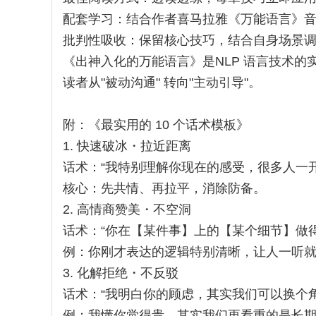
配套学习：结合作者喜马拉雅《万能语言》
批判性吸收：保留核心技巧，结合自身场景
《出神入化的万能语言》是NLP 语言技术
读者从"被动沟通" 转向"主动引导"。
附：《最实用的 10 个话术模板》
1. 快速破冰・拉近距离
话术：“我特别理解你现在的感受，很多人一
核心：先共情、再拉平，消除防备。
2. 高情商赞美・不空洞
话术：“你在【某件事】上的【某个细节】做
例：你刚才表达的逻辑特别清晰，让人一听
3. 化解拒绝・不反驳
话术：“我明白你的顾虑，其实我们可以换个角度
例：我懂你觉得贵，其实我们更看重的是长