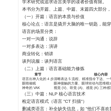
学术研究或追求语言美学的读者价值有限。
本书分为开篇、上篇、中篇、末篇四大部分，共
（一）开篇：语言的本质与价值
核心论点：语言是撬开大脑的唯一钥匙，能
语言的场景分类：
一对一沟通：说辞
一对多表达：演讲
商业转化：销讲
谈判说服：谈判语言
（二）上篇：语言基础能力修炼
章节
核心内容
语言出神入化的 4 步
清晰表达 5 流程、精准指令下达、
眼睛催眠
眼神接触的力量、眼球转动与思维模
神奇的 VAK
视觉 (V)、听觉 (A)、感觉 (K) 三
（三）中篇：NLP 核心语言技术
检定语言模式（语言 "CT 扫描"）
删减类语言：补全缺失信息，如 "他们不喜欢