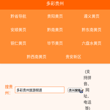
多彩贵州
黔省导航
贵阳黄页
遵义黄页
安顺黄页
黔南黄页
黔东南黄页
铜仁黄页
毕节黄页
六盘水黄页
黔西南黄页
贵安新区
(支
持拼
音、
搜贵
网
州：
址、
电话
等)