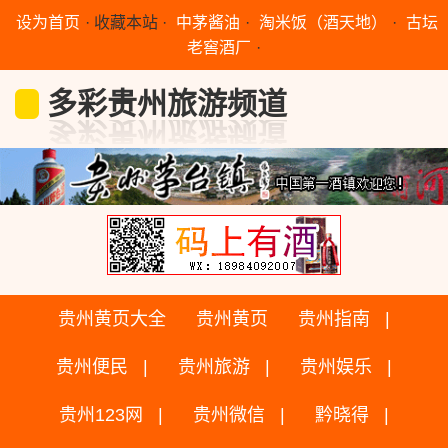
设为首页
·
收藏本站
·
中茅酱油
·
淘米饭（酒天地）
·
古坛
老窖酒厂
·
多彩贵州旅游频道
贵州黄页大全
贵州黄页
贵州指南
贵州便民
贵州旅游
贵州娱乐
贵州123网
贵州微信
黔晓得