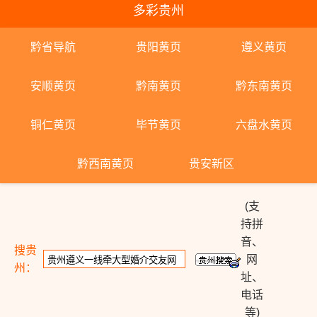
多彩贵州
黔省导航
贵阳黄页
遵义黄页
安顺黄页
黔南黄页
黔东南黄页
铜仁黄页
毕节黄页
六盘水黄页
黔西南黄页
贵安新区
(支
持拼
音、
搜贵
网
州：
址、
电话
等)