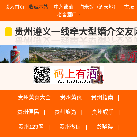
设为首页
·
收藏本站
·
中茅酱油
·
淘米饭（酒天地）
·
古坛
老窖酒厂
·
贵州遵义一线牵大型婚介交友
贵州黄页大全
贵州黄页
贵州指南
贵州便民
贵州旅游
贵州娱乐
贵州123网
贵州微信
黔晓得