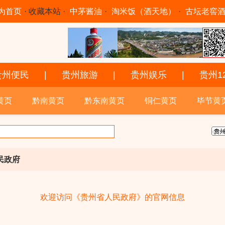
为首页
·
收藏本站
·
中茅酱油
·
淘米饭（酒天地）
·
古坛老窖
贵州便民
|
贵州旅游
|
贵州娱乐
|
贵州1
黄页
黔南黄页
黔东南黄页
铜仁黄页
毕节黄
民政府
欢迎访问《贵州省人民政府》的官网信息