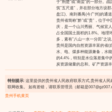
于"荆楚"或"南蛮"的一部分
筑"五尺道"，并在部分地方设
盘江)、南到番禺(今广州)的
贵州省简称"黔"或"贵"，位于中国
庆，是一个山川秀丽、气候宜人、
占全国国土面积的1.8%。地
多，素有"八山一水一分田"之
贵州是国内自然资源丰富的省(
水、电、煤多种能源兼备，水能
的4.4%，特别是水位落差集中
炭资源储量的总和。矿产资源
特别提示
: 这里提供的贵州省人民政府联系方式,贵州省人
联网收集。 如有差错，请联系管理员（邮箱是007@gz007.
贵州手机黄页