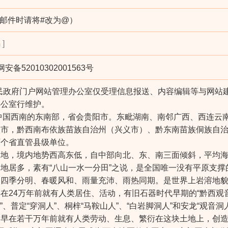
（发电子邮件时请将#改为@）
]
安备52010302001563号
民政府门户网站管理办公室仅受理信息报送、内容编辑等与网站
办公室行维护。
位于中国西南的东南部，省会贵阳市。东毗湖南、南邻广西、西连
级市，黔西南布依族苗族自治州（兴义市）、黔东南苗族侗族自
两个省直管县级单位。
地，境内地势西高东低，自中部向北、东、南三面倾斜，平均海拔
地居多，素有“八山一水一分田”之说，是全国唯一没有平原支撑
，四季分明、春暖风和、雨量充沛、雨热同期。是世界上岩溶地
在24万年前就有人类居住、活动，有旧石器时代早期的“黔西观音洞
”、普定“穿洞人”、桐梓“马鞍山人”、“白岩脚洞人”和安龙“观音洞
，早在若干万年前就有人类劳动、生息、繁衍在这块土地上，创