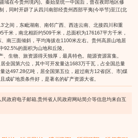
分疆域在今贵州境内)。秦始皇统一中国后，曾在夜郎地区修
制，同时开辟了从四川南部经贵州西部平夷(今毕节)至江(北
—29°13′之间，东毗湖南、南邻广西、西连云南、北接四川和重
米，南北相距约509千米，总面积为176167平方千米，
、南三面倾斜，平均海拔在1100米左右。贵州高原山地居
92.5%的面积为山地和丘陵。
矿产、生物、旅资源得天独厚，最具特色。能源资源富集。
，居全国第六位，其中可开发量达1683万千瓦，占全国总量
497.28亿吨，居全国第五位，超过南方12省(区、市)煤
，且成矿地质条件好，是著名的矿产资源大省。
省人民政府电子邮箱,贵州省人民政府网站简介等信息均来自互