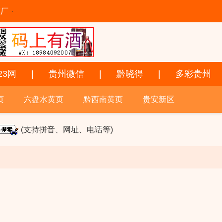
酒厂
·
23网
|
贵州微信
|
黔晓得
|
多彩贵州
页
六盘水黄页
黔西南黄页
贵安新区
(支持拼音、网址、电话等)