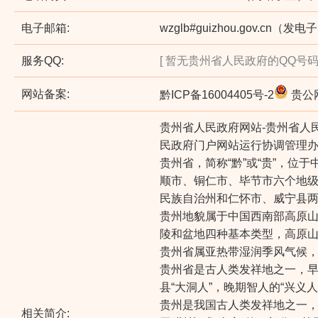
电子邮箱:
wzglb#guizhou.gov.cn
服务QQ:
[ 暂无贵州省人民政府的QQ号码 
网站备案:
黔ICP备16004405号-2
贵公网
贵州省人民政府网站-贵州省人
民政府门户网站运行协调管理
贵州省，简称“黔”或“贵”，
顺市、铜仁市、毕节市六个地
民族自治州和仁怀市、威宁县
贵州地貌属于中国西南部高原山
陵和盆地四种基本类型，高原山
贵州省属亚热带湿润季风气候
贵州省是古人类发祥地之一，早
县“大洞人”，晚期智人的“兴义人
贵州是我国古人类发祥地之一
相关简介: