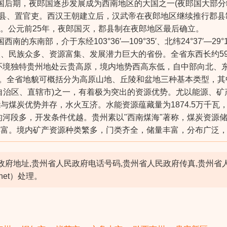
。战国后期，夜郎国逐步发展成为西南地区的大国之一(夜郎国大部
郡县、置官吏。西汉王朝建立后，汉武帝在夜郎地区继续推行郡县
通道。公元前25年，夜郎国灭，郡县制在夜郎地区最后确立。
西南的东南部，介于东经103°36′—109°35′、北纬24°37′
民族众多、资源富集、发展潜力巨大的省份。全省东西长约595千
理环境独特贵州地处云贵高原，境内地势西高东低，自中部向北、东
说。全省地貌可概括分为高原山地、丘陵和盆地三种基本类型，其中
自治区、直辖市)之一，有着极为突出的资源优势。尤以能源、
与煤炭优势并存，水火互济。水能资源蕴藏量为1874.5万千瓦
的河段多，开发条件优越。贵州素以"西南煤海"著称，煤炭资源储量达
丰富。境内矿产资源种类繁多，门类齐全，储量丰富，分布广泛
民政府地址,贵州省人民政府电话号码,贵州省人民政府传真,贵州
net）处理。