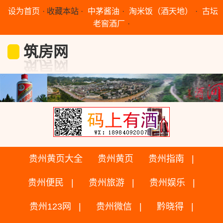
设为首页
·
收藏本站
·
中茅酱油
·
淘米饭（酒天地）
·
古坛
老窖酒厂
·
筑房网
贵州黄页大全
贵州黄页
贵州指南
贵州便民
贵州旅游
贵州娱乐
贵州123网
贵州微信
黔晓得