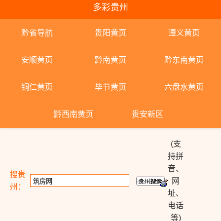
多彩贵州
黔省导航
贵阳黄页
遵义黄页
安顺黄页
黔南黄页
黔东南黄页
铜仁黄页
毕节黄页
六盘水黄页
黔西南黄页
贵安新区
(支
持拼
音、
搜贵
网
州：
址、
电话
等)