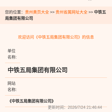
您的位置：
贵州黄页大全
>>
贵州省属网址大全
>>
中铁五
局集团有限公司
欢迎访问《中铁五局集团有限公司》的信息
单位
名称:
中铁五局集团有限公司
网站
名称:
《中铁五局集团有限公司》
更新时间：2026/7/24 21:46:44