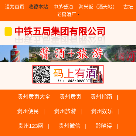
设为首页
·
收藏本站
·
中茅酱油
·
淘米饭（酒天地）
·
古坛
老窖酒厂
·
中铁五局集团有限公司
贵州黄页大全
贵州黄页
贵州指南
贵州便民
贵州旅游
贵州娱乐
贵州123网
贵州微信
黔晓得