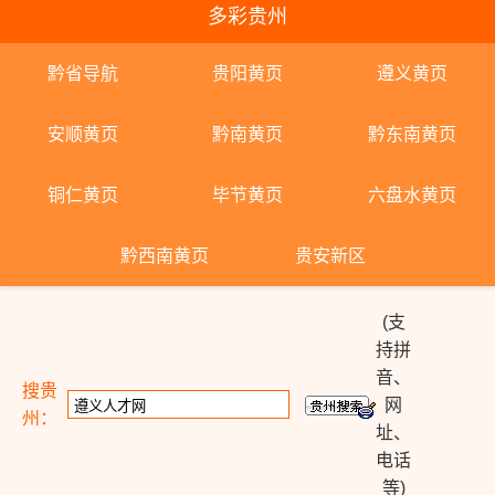
多彩贵州
黔省导航
贵阳黄页
遵义黄页
安顺黄页
黔南黄页
黔东南黄页
铜仁黄页
毕节黄页
六盘水黄页
黔西南黄页
贵安新区
(支
持拼
音、
搜贵
网
州：
址、
电话
等)