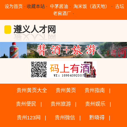
设为首页
·
收藏本站
·
中茅酱油
·
淘米饭（酒天地）
·
古坛
老窖酒厂
·
遵义人才网
贵州黄页大全
贵州黄页
贵州指南
贵州便民
贵州旅游
贵州娱乐
贵州123网
贵州微信
黔晓得