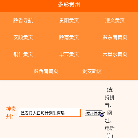
多彩贵州
黔省导航
贵阳黄页
遵义黄页
安顺黄页
黔南黄页
黔东南黄页
铜仁黄页
毕节黄页
六盘水黄页
黔西南黄页
贵安新区
(支
持拼
音、
搜贵
网
州：
址、
电话
等)