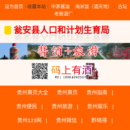
设为首页
·
收藏本站
·
中茅酱油
·
淘米饭（酒天地）
·
古坛
老窖酒厂
·
瓮安县人口和计划生育局
贵州黄页大全
贵州黄页
贵州指南
贵州便民
贵州旅游
贵州娱乐
贵州123网
贵州微信
黔晓得