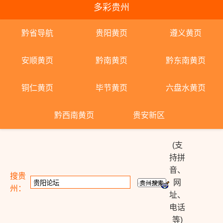
多彩贵州
黔省导航
贵阳黄页
遵义黄页
安顺黄页
黔南黄页
黔东南黄页
铜仁黄页
毕节黄页
六盘水黄页
黔西南黄页
贵安新区
(支
持拼
音、
搜贵
网
州：
址、
电话
等)