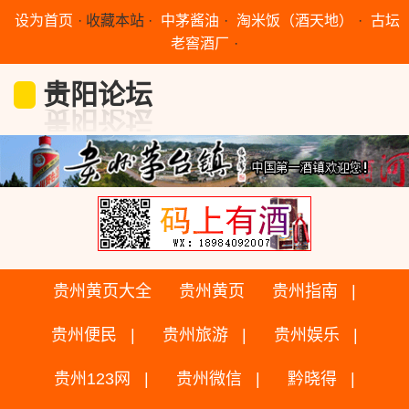
设为首页
·
收藏本站
·
中茅酱油
·
淘米饭（酒天地）
·
古坛
老窖酒厂
·
贵阳论坛
贵州黄页大全
贵州黄页
贵州指南
贵州便民
贵州旅游
贵州娱乐
贵州123网
贵州微信
黔晓得