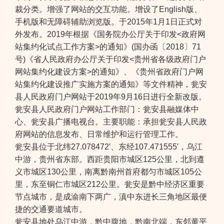
裁分类。增强了网站的交互功能。增设了English版、
手机版和无障碍辅助浏览版。于2015年1月1日正式对
外发布。2019年根据《国务院办公厅关于印发<政府网
站集约化试点工作方案>的通知》(国办函〔2018〕71
号)《省人民政府办公厅关于印发<贵州省各级政府门户
网站集约化建设方案>的通知》、《贵州省政府门户网
站集约化建设推广实施方案的通知》等文件精神，瓮安
县人民政府门户网站于2019年9月16日进行全新改版。
瓮安县人民政府门户网站工作部门：瓮安县融媒体中
心、瓮安县广播电视台。主要职能：承担瓮安县人民政
府网站的信息发布、日常维护和运行管理工作。
瓮安县位于北纬27.078472′、东经107.471555′，乌江
中游，贵州省东部。西距贵阳市城区125公里，北到遵
义市城区130公里，南离黔南州首府都匀市城区105公
里，东至铜仁市城区212公里。瓮安是黔中经济区重要
节点城市，是成渝南下两广，滇中东进长三角地区最便
捷的交通要道城市。
瓮安县地处乌江中游，黔中腹地，黔南北端，东邻黄平