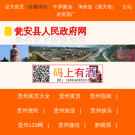
设为首页
·
收藏本站
·
中茅酱油
·
淘米饭（酒天地）
·
古坛
老窖酒厂
·
瓮安县人民政府网
贵州黄页大全
贵州黄页
贵州指南
贵州便民
贵州旅游
贵州娱乐
贵州123网
贵州微信
黔晓得