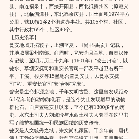
县、南连福泉市，西接开阳县，西北抵播州区（原遵义
县），北临湄潭县，东北靠余庆县，国土面积1974平方
公里，辖10镇1乡2个街道办事处。共105个村、社区，
其中行政村65个，社区40个。
【历史沿革】
瓮安地域开拓较早，上溯至夏，《尚书·禹贡》记载，
其地域属梁州南部。商周时，瓮安为且兰地，自秦汉便
有记载，至明万历二十九年（1601年）“改士归流”，以
瓮水、草塘安抚司和重安长官司一部及平越卫右所干
平、干溪、梭罗等15堡地合置瓮安县，以瓮水安抚
司“瓮”、重安长官司“安”合称“瓮安”。
瓮安是生命起源之地，千年文明古邑。这里曾发现距今
6.1亿年前的动物群化石，是迄今为止发现最早的动物
群化石。自唐置建安县以来，至今已有1300多年的历
史。水东土司夫人刘淑珍与水西土司夫人奢香在这里书
写了维护祖国统一和民族团结的历史传奇。
瓮安是人文毓秀之域，崇文尚礼家园。千余年前，唐代
诗人王勃的老师牛腾，就曾官任建安县丞，开启斯域一