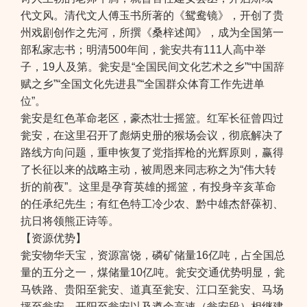
代文风。清代文人傅玉书所著的《鸳鸯镜》，开创了贵
州戏剧创作之先河，所撰《桑梓述闻》，成为全国第一
部私家志书；明清500年间，瓮安共有111人高中举
子，19人及第。瓮安是“全国民间文化艺术之乡”“中国辞
赋之乡”“全国文化先进县”“全国群众体育工作先进单
位”。
瓮安是红色革命老区，豪杰壮士摇篮。红军长征曾四过
瓮安，在这里召开了彪炳史册的猴场会议，彻底解决了
路线方向问题，重申恢复了党指挥枪的光辉原则，赢得
了长征以来的战略主动，被周恩来同志称之为“伟大转
折的前夜”。这里是孕育英雄的摇篮，有投身辛亥革命
的任承纪先生；有红色特工冷少农、黔中雄杰舒葆初、
抗日将领熊正诗等。
【资源优势】
瓮安物华天宝，资源富饶，磷矿储量16亿吨，占全国总
量的五分之一，煤储量10亿吨。瓮安交通优势明显，瓮
马铁路、贵阳至瓮安、道真至瓮安、江口至瓮安、马场
坪至瓮安、开阳至瓮安以及遵余高速（瓮安段）相继建