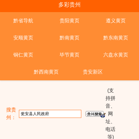
多彩贵州
黔省导航
贵阳黄页
遵义黄页
安顺黄页
黔南黄页
黔东南黄页
铜仁黄页
毕节黄页
六盘水黄页
黔西南黄页
贵安新区
(支
持拼
音、
搜贵
网
州：
址、
电话
等)