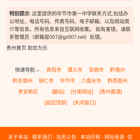
特别提示
: 这里提供的毕节市第一中学联系方式,包括办
公地址、电话号码、传真号码、电子邮箱、以及网站简
介等信息。所有信息来自互联网收集。 如有差错，请联
系管理员（邮箱是007@gz007.net）处理。
贵州黄页 助您为乐
快速导航→
贵阳市
遵义市
安顺市
黔南州
黔东南州
铜仁市
毕节市
六盘水市
黔西南州
贵安新区
[酷站]
[分类网址]
[贵州酱酒]
[返回顶部]
[关闭窗口]
关于本站
-
联系我们
-
站务公告
-
本站历程
-
网址收录
-
信