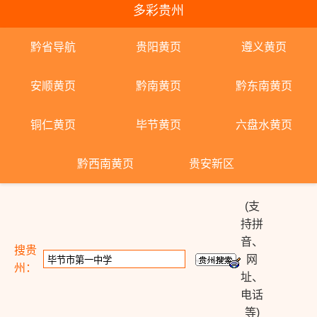
多彩贵州
黔省导航
贵阳黄页
遵义黄页
安顺黄页
黔南黄页
黔东南黄页
铜仁黄页
毕节黄页
六盘水黄页
黔西南黄页
贵安新区
(支
持拼
音、
搜贵
网
州：
址、
电话
等)