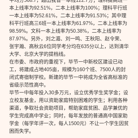
平均分568.7，超出我省一本线122.7分；理科提高班一
本上线率为92.51%，二本上线率为100%；理科平行班
一本上线率为52.61%，二本上线率为91.53%；其中理
科平行班高三6班一本上线率为61.97%，二本上线率为
98.59%。文科一本上线率为50.38%，二本上线率为
87.97%。另外，刘之湄、刘一鸣、王秋阳、赵令荣、
张宇瀚、高秋云6位同学考分均在635分以上，达到清华
大学、北京大学的提档线。
在市委、市政府的重视下，毕节一中新校区建设已动
工，将建成占地405亩，规模为160个班、7500人的封
闭式寄宿制学校。新建的毕节一中将成为全省高标准的
省级示范性高中。
毕节一中每年投入30多万元，设立优秀学生奖学金；设
立校友基金，用以资助家庭特别困难的学生；利用各种
渠道，争取社会资助项目，帮助家庭贫困、品学兼优的
学生完成高中学业；同时，每年发放的普通高中国家助
学金（每学年评一次，每人1500元）不让一个学生因贫
困而失学。