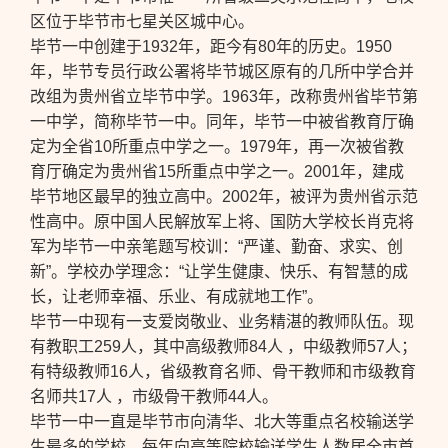
区位于毕节市七星关区城中心。
毕节一中创建于1932年，距今有80年的历史。1950
年，毕节专员行政公署将毕节城区原有的几所中学合并
改组为贵州省立毕节中学。1963年，改称贵州省毕节第
一中学，简称毕节一中。同年，毕节一中被省教育厅确
定为全省10所重点中学之一。1979年，再一次被省教
育厅确定为贵州省15所重点中学之一。2001年，建成
毕节地区最早的独立高中。2002年，被评为贵州省示范
性高中。原中国人民解放军上将、国防大学校长肖克将
军为毕节一中亲笔题写校训：“严谨、勤奋、求实、创
新”。学校办学理念：“让学生健康、快乐、有智慧的成
长，让老师幸福、乐业、有成就地工作”。
毕节一中现有一支爱岗敬业、业务精湛的教师队伍。现
有教职工259人，其中高级教师84人 ，中级教师57人；
有特级教师16人，省级教育名师、骨干教师和市级教育
名师共17人 ，市级骨干教师44人。
毕节一中一直是毕节市向清华、北大等重点名校输送学
生最多的学校，每年向高等院校输送学生人数居全市首