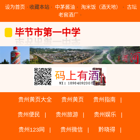
设为首页
·
收藏本站
·
中茅酱油
·
淘米饭（酒天地）
·
古坛
老窖酒厂
·
毕节市第一中学
贵州黄页大全
贵州黄页
贵州指南
贵州便民
贵州旅游
贵州娱乐
贵州123网
贵州微信
黔晓得