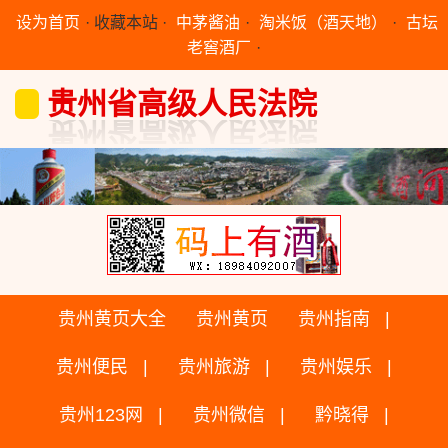
设为首页
·
收藏本站
·
中茅酱油
·
淘米饭（酒天地）
·
古坛
老窖酒厂
·
贵州省高级人民法院
贵州黄页大全
贵州黄页
贵州指南
贵州便民
贵州旅游
贵州娱乐
贵州123网
贵州微信
黔晓得