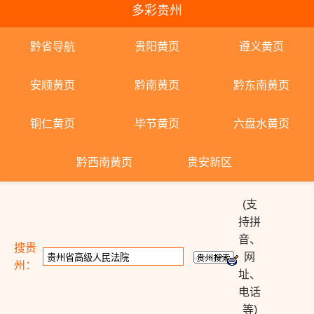
多彩贵州
黔省导航
贵阳黄页
遵义黄页
安顺黄页
黔南黄页
黔东南黄页
铜仁黄页
毕节黄页
六盘水黄页
黔西南黄页
贵安新区
(支
持拼
音、
搜贵
网
州：
址、
电话
等)