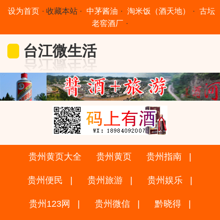
设为首页
·
收藏本站
·
中茅酱油
·
淘米饭（酒天地）
·
古坛
老窖酒厂
·
台江微生活
贵州黄页大全
贵州黄页
贵州指南
贵州便民
贵州旅游
贵州娱乐
贵州123网
贵州微信
黔晓得