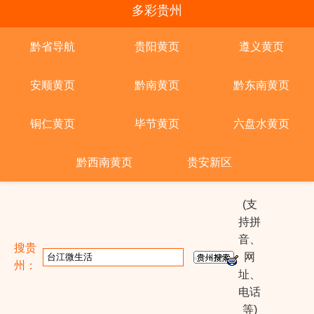
多彩贵州
黔省导航
贵阳黄页
遵义黄页
安顺黄页
黔南黄页
黔东南黄页
铜仁黄页
毕节黄页
六盘水黄页
黔西南黄页
贵安新区
(支
持拼
音、
搜贵
网
州：
址、
电话
等)