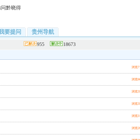
访问黔晓得
我要提问
贵州导航
955
18673
浏览7
浏览6
浏览3
浏览3
浏览3
浏览2