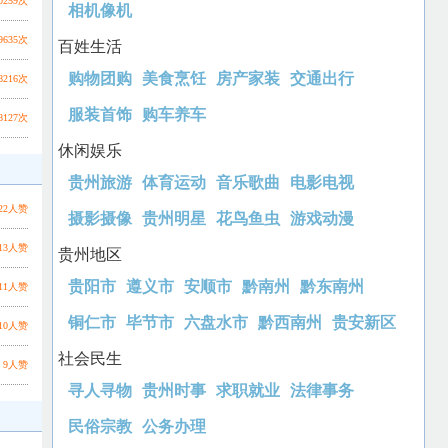
0259次
相机像机
9635次
百姓生活
购物团购
美食烹饪
房产家装
交通出行
8216次
服装首饰
购车养车
8127次
休闲娱乐
贵州旅游
体育运动
音乐歌曲
电影电视
22人赞
摄影摄像
贵州明星
花鸟鱼虫
游戏动漫
13人赞
贵州地区
贵阳市
遵义市
安顺市
黔南州
黔东南州
11人赞
铜仁市
毕节市
六盘水市
黔西南州
贵安新区
10人赞
社会民生
9人赞
寻人寻物
贵州时事
求职就业
法律事务
民俗宗教
公务办理