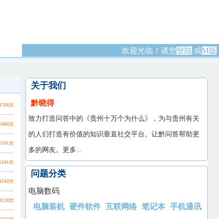
欢迎光临！请您
登陆
或
M版
关于我们
黔晓得
1708次
致力打造问答中的《贵州十万个为什么》，为与贵州有关
6486次
的人们打造有价值的知识垂直社交平台。让黔问答帮助更
5591次
多的网友。
更多...
5341次
问题分类
1042次
电脑数码
8128次
电脑装机
硬件软件
互联网络
笔记本
手机通讯