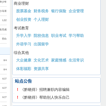
华少年
商业理财
股票基金
财务税务
银行保险
企业管理
小马哥
创业投资
个人理财
LZZ
考试教育
去完成
升学入学
院校信息
职业考试
学习帮助
空白
外语学习
出国留学
综合其他
大众健康
文化艺术
家庭情感
生活常识
8/4
体彩福彩
资源共享
8/4
6/27
站点公告
6/27
！
《黔晓得》招聘兼职内容编辑
！
《黔晓得》帮助别人快乐自己
6/27