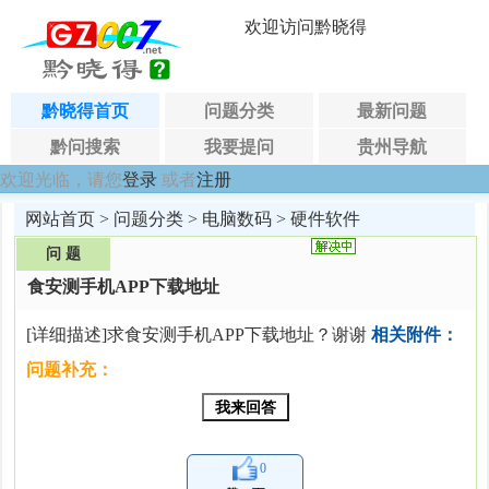
欢迎访问黔晓得
黔晓得首页
问题分类
最新问题
黔问搜索
我要提问
贵州导航
欢迎光临，请您
登录
或者
注册
网站首页
>
问题分类
>
电脑数码
>
硬件软件
问 题
食安测手机APP下载地址
[详细描述]求食安测手机APP下载地址？谢谢
相关附件：
问题补充：
0