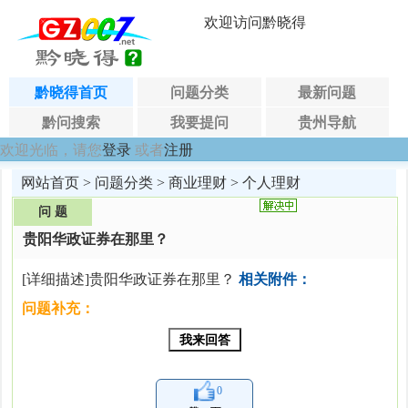
欢迎访问黔晓得
黔晓得首页
问题分类
最新问题
黔问搜索
我要提问
贵州导航
欢迎光临，请您
登录
或者
注册
网站首页
>
问题分类
>
商业理财
>
个人理财
问 题
贵阳华政证券在那里？
[详细描述]贵阳华政证券在那里？
相关附件：
问题补充：
0