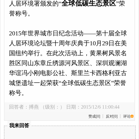
全球低碳生态景区
人居环境署颁发的“
”荣
誉称号。
2015年世界城市日纪念活动——第十届全球
人居环境论坛暨十周年庆典于10月29日在美
国纽约举行。在此次活动上，黄果树风景名
胜区同山东章丘绣源河风景区、深圳观澜湖
华谊冯小刚电影公社、斯里兰卡西格利亚古
城堡遗址一起荣获“全球低碳生态景区”荣誉
称号。
回答者：
搏燕
（级别：） 日期：2015/12/6 11:00:44
赞成[0]
┆
反对[0]
┆
评论
我来回答