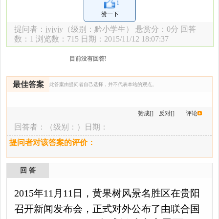
1
赞一下
提问者：
jyjyjy
（级别：黔小学生） 悬赏分：0分 回答
数：1 浏览数：
715 日期：2015/11/12 18:07:37
目前没有回答!
最佳答案
此答案由提问者自己选择，并不代表本站的观点。
赞成[]
反对[]
评论
回答者：
（级别：）日期：
提问者对该答案的评价：
回 答
2015年11月11日，黄果树风景名胜区在贵阳
召开新闻发布会，正式对外公布了由联合国