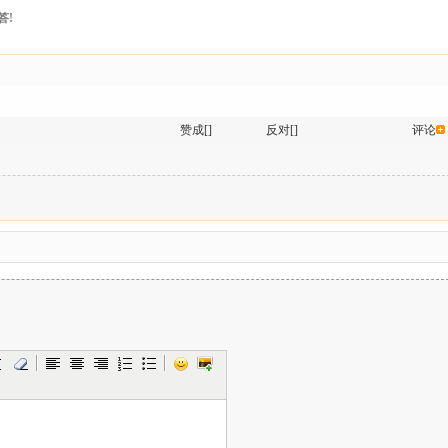
答!
赞成[]
反对[]
评论