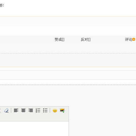
答!
赞成[]
反对[]
评论