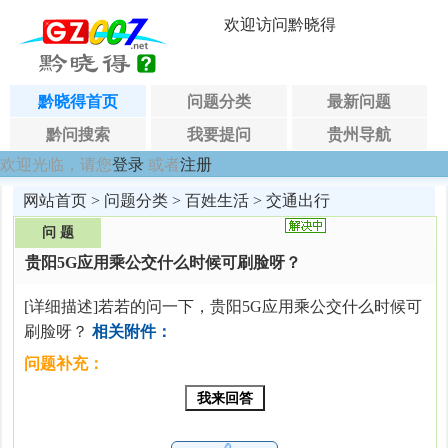
欢迎访问黔晓得
黔晓得首页
问题分类
最新问题
黔问搜索
我要提问
贵州导航
欢迎光临，请您
登录
或者
注册
网站首页
>
问题分类
>
百姓生活
>
交通出行
问 题
贵阳5G应用乘公交什么时候可刷脸呀？
[详细描述]若若的问一下，贵阳5G应用乘公交什么时候可
刷脸呀？
相关附件：
问题补充：