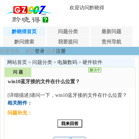
欢迎访问黔晓得
黔晓得首页
问题分类
最新问题
黔问搜索
我要提问
贵州导航
欢迎光临，请您
登录
或者
注册
网站首页
>
问题分类
>
电脑数码
>
硬件软件
问 题
win10蓝牙接的文件在什么位置？
[详细描述]请问一下，win10蓝牙接的文件在什么位置？
相关附件：
问题补充：