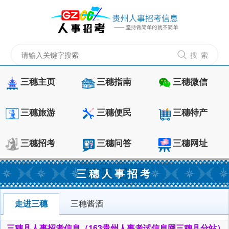
搜 索
三穗主页
三穗指南
三穗微信
三穗旅游
三穗便民
三穗特产
三穗招考
三穗问答
三穗网址
三穗人事招考
走进三穗
三穗酱酒
三穗县人事招考信息（163贵州人事考试信息网三穗县分站）