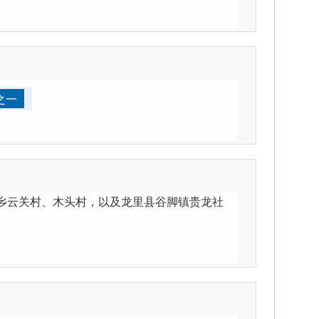
之一
关乡云关村、木头村，以及龙里县谷脚镇贵龙社