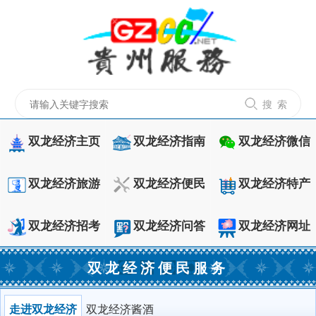
搜 索
双龙经济主页
双龙经济指南
双龙经济微信
双龙经济旅游
双龙经济便民
双龙经济特产
双龙经济招考
双龙经济问答
双龙经济网址
双龙经济便民服务
走进双龙经济
双龙经济酱酒