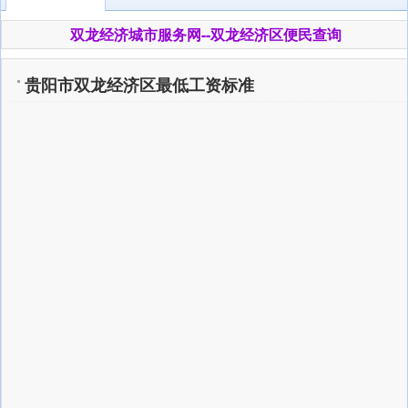
双龙经济城市服务网--双龙经济区便民查询
贵阳市双龙经济区最低工资标准