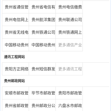
贵州省通信管
贵州省电信有
贵州电信缴费
理局
限公司
网
贵州电信网上
贵州航洋集团
贵州联通公司
营业厅
股份有限公司
贵州省无线电
贵州铁通公司
贵州铁通网上
管理局
营业厅
中国移动贵州
中国移动贵州
更多通信产业
公司
分公司
网址...
通讯工程网站
贵阳方正网络
贵州短信群发
更多通讯工程
有限公司
平台
网址...
贵州邮政网站
安顺市邮政管
毕节市邮政管
贵阳市邮政管
理局
理局
理局
贵州省邮政管
贵州邮政分公
六盘水市邮政