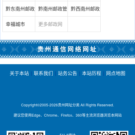
理局
司
管理局
黔东南州邮政
黔南州邮政管
黔西南州邮政
管理局
理局
管理局
幸福城市
更多邮政网
址...
贵州通信网络网址
关于本站
|
联系我们
|
站务公告
|
本站历程
|
网点地图
Copyright©2005-2026
贵州网址分类
All Rights Reserved.
建议您使用Edge、Chrome、Firefox、360等主流浏览器浏览本网站
51LA统计