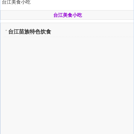
台江美食小吃
台江美食小吃
台江苗族特色饮食