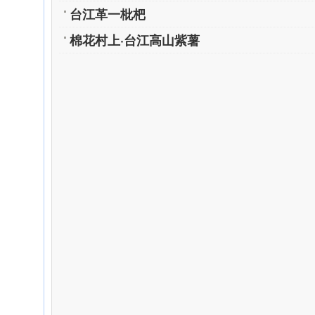
台江革一枇杷
棉花村上·台江高山紫薯