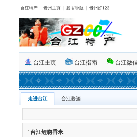
台江特产
|
贵州主页
|
黔省导航
|
贵州好123
台江主页
台江指南
台江微
走进台江
台江酱酒
台江鲤吻香米