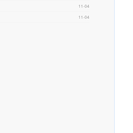
11-04
11-04