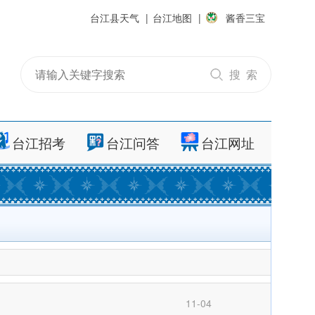
台江县天气
|
台江地图
|
酱香三宝
搜 索
台江招考
台江问答
台江网址
11-04