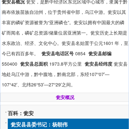
瓮安县概况
瓮安，是黔中经济区东北区域中心城市，隶属于黔
南布依族苗族自治州，位于贵州省中部，乌江中游。瓮安以其
丰富的磷矿资源被誉为“亚洲磷仓”。瓮安以拥有中国最大的磷
矿而闻名，磷矿总资源/储量位居亚洲第一。瓮安历史上长期是
水东政治、经济、文化中心。瓮安县名始置于公元1601 年，至
今已有四百多年。
瓮安县电话区号
0854
瓮安县邮编
550400
瓮安县总面积
1973.8平方公里
瓮安县经纬度
瓮安县
地处乌江中游，黔中腹地，黔南北部，东经107°07′—
107°42′、北纬26°53′—27°29′之间。
瓮安概况
百科：瓮安
瓮安县县委书记：杨朝伟