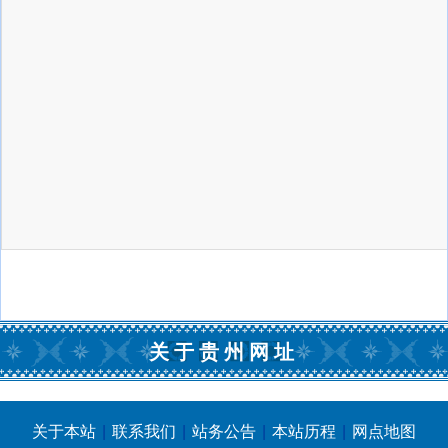
关于贵州网址
关于本站
|
联系我们
|
站务公告
|
本站历程
|
网点地图