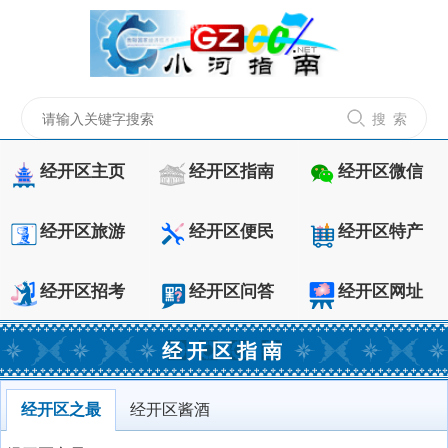
搜 索
经开区主页
经开区指南
经开区微信
经开区旅游
经开区便民
经开区特产
经开区招考
经开区问答
经开区网址
经开区指南
经开区之最
经开区酱酒