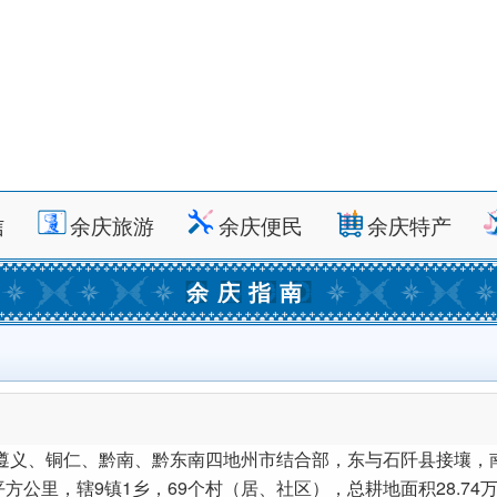
信
余庆旅游
余庆便民
余庆特产
余庆指南
遵义、铜仁、黔南、黔东南四地州市结合部，东与石阡县接壤，
平方公里，辖9镇1乡，69个村（居、社区），总耕地面积28.