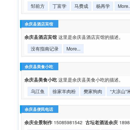
邹前方
丁富学
马费成
杨再学
More..
余庆县酒店宾馆
余庆县酒店宾馆
这里是余庆县酒店宾馆的描述。
没有指南记录
More...
余庆县美食小吃
余庆县美食小吃
这里是余庆县美食小吃的描述。
乌江鱼
徐家羊肉粉
樊家狗肉
“大凉山”
余庆县便民电话
余庆全景制作
15085981542
古坛老酒送余庆
1898