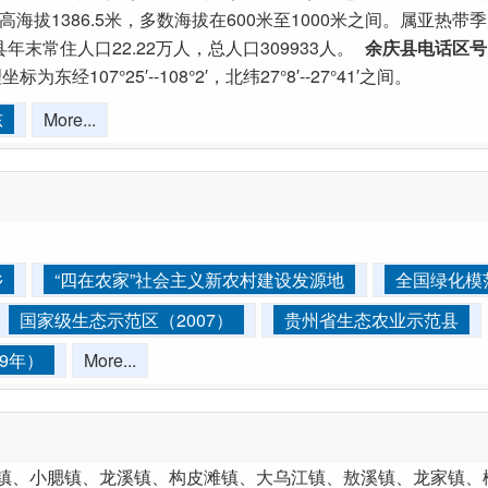
海拔1386.5米，多数海拔在600米至1000米之间。属亚热带
县年末常住人口22.22万人，总人口309933人。
余庆县电话区号
标为东经107°25′--108°2′，北纬27°8′--27°41′之间。
东
More...
乡
“四在农家”社会主义新农村建设发源地
全国绿化模
国家级生态示范区（2007）
贵州省生态农业示范县
9年）
More...
泥镇、小腮镇、龙溪镇、构皮滩镇、大乌江镇、敖溪镇、龙家镇、