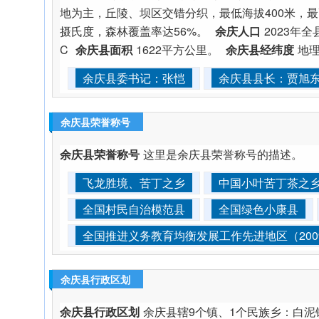
地为主，丘陵、坝区交错分织，最低海拔400米，最高
摄氏度，森林覆盖率达56%。
余庆人口
2023年全
C
余庆县面积
1622平方公里。
余庆县经纬度
地理坐
余庆县委书记：张恺
余庆县县长：贾旭
余庆县荣誉称号
余庆县荣誉称号
这里是余庆县荣誉称号的描述。
飞龙胜境、苦丁之乡
中国小叶苦丁茶之
全国村民自治模范县
全国绿色小康县
全国推进义务教育均衡发展工作先进地区（200
余庆县行政区划
余庆县行政区划
余庆县辖9个镇、1个民族乡：白