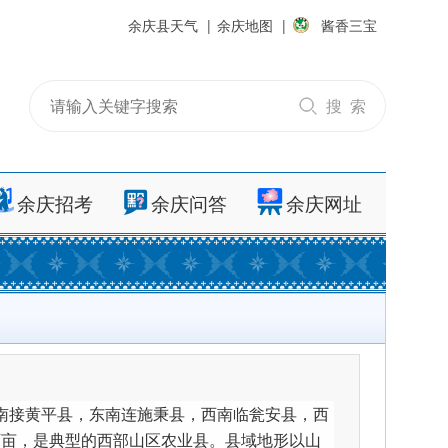
余庆县天气
|
余庆地图
|
酱香三宝
搜 索
余庆招考
余庆问答
余庆网址
南接黄平县，东南连施秉县，西南临瓮安县，西
74万亩，是典型的西部山区农业县。县域地形以山