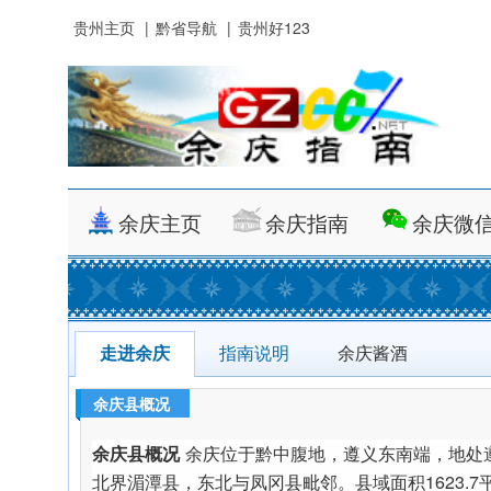
贵州主页
|
黔省导航
|
贵州好123
余庆主页
余庆指南
余庆微
走进余庆
指南说明
余庆酱酒
余庆县概况
余庆县概况
余庆位于黔中腹地，遵义东南端，地处
北界湄潭县，东北与凤冈县毗邻。县域面积1623.7