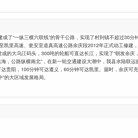
成了“一纵三横六联线”的骨干公路，实现了村到镇不超过30分
凯里高速、瓮安至道真高速公路余庆段2012年正式动工修建，
建成的大乌江码头，300吨的轮船可直达长江，实现了“朝发余庆
江达海，公路纵横南北”，在新一轮交通建设大潮中，我县水陆联
达贵阳，100分钟可达遵义，60分钟可达凯里。届时，余庆可
中”的大区域发展格局。