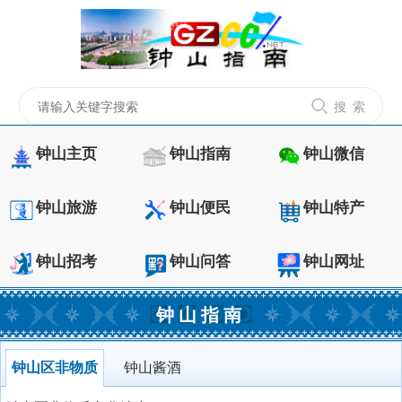
搜 索
钟山主页
钟山指南
钟山微信
钟山旅游
钟山便民
钟山特产
钟山招考
钟山问答
钟山网址
钟山指南
钟山区非物质
钟山酱酒
文化遗产