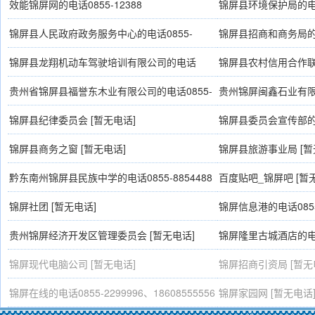
7221793
效能锦屏网的电话0855-12388
锦屏县环境保护局的电话0
锦屏县人民政府政务服务中心的电话0855-
锦屏县招商和商务局的电话
3900201、3900204
0855-7226287
锦屏县龙翔机动车驾驶培训有限公司的电话
锦屏县农村信用合作联社的
0855-7289198、13885529909
贵州省锦屏县福誉东木业有限公司的电话0855-
贵州锦屏闽鑫石业有限公
3900378
2271999
锦屏县纪律委员会 [暂无电话]
锦屏县委员会宣传部的电话
锦屏县商务之窗 [暂无电话]
锦屏县旅游事业局 [暂
黔东南州锦屏县民族中学的电话0855-8854488
百度贴吧_锦屏吧 [暂
锦屏社团 [暂无电话]
锦屏信息港的电话0855-
13985849446
贵州锦屏经济开发区管理委员会 [暂无电话]
锦屏隆里古城酒店的电话0
锦屏现代电脑公司 [暂无电话]
锦屏招商引资局 [暂无
锦屏在线的电话0855-2299996、18608555556
锦屏家园网 [暂无电话