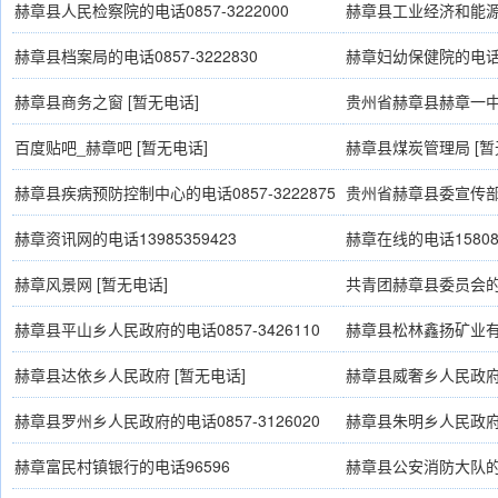
3222550
3221699
赫章县人民检察院的电话0857-3222000
赫章县工业经济和能源局的
赫章县档案局的电话0857-3222830
赫章妇幼保健院的电话08
赫章县商务之窗 [暂无电话]
贵州省赫章县赫章一中
13885712823
百度贴吧_赫章吧 [暂无电话]
赫章县煤炭管理局 [暂
赫章县疾病预防控制中心的电话0857-3222875
贵州省赫章县委宣传部 
赫章资讯网的电话13985359423
赫章在线的电话158085
赫章风景网 [暂无电话]
共青团赫章县委员会的电话
赫章县平山乡人民政府的电话0857-3426110
赫章县松林鑫扬矿业有限
3385188、3385066
赫章县达依乡人民政府 [暂无电话]
赫章县威奢乡人民政府 
赫章县罗州乡人民政府的电话0857-3126020
赫章县朱明乡人民政府的电
赫章富民村镇银行的电话96596
赫章县公安消防大队的电话