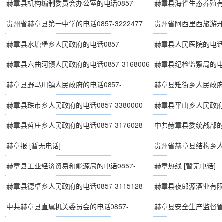
3222201
赫章县机构编制委员会办公室的电话0857-
赫章县海雀生态养殖
3230512
13984558093
贵州省赫章县第一中学的电话0857-3222477
贵州省阿西里西旅游开
3225311
赫章县水塘堡乡人民政府的电话0857-
赫章县人民医院的电话08
3130016、3130137
3280472
赫章县六曲河镇人民政府的电话0857-3168006
赫章县纪检监察局的电话0
3222453
赫章县野马川镇人民政府的电话0857-
赫章县雉街乡人民政府的电
3421102、3421104
赫章县珠市乡人民政府的电话0857-3380000
赫章县平山乡人民政府的电
赫章县哲庄乡人民政府的电话0857-3176028
中共赫章县委统战部的电话
赫章报 [暂无电话]
贵州省赫章县结构乡人民
3118001
赫章县工业经济贸易和能源局的电话0857-
赫章热线 [暂无电话]
3222229
赫章县德卓乡人民政府的电话0857-3115128
赫章县夜郎源酒业有限公
3230576、18908572
中共赫章县直属机关委员会的电话0857-
赫章县安全生产监督管理